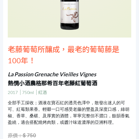
老藤葡萄所釀成，最老的葡萄藤是
100年！
La Passion Grenache Vieilles Vignes
熱情小酒農格那希百年老藤紅葡萄酒
2017
750ml
紅酒
全部手工採收；酒液在寶石紅的透亮色澤中，散發出迷人的可
可、紅莓類果香。輕啜一口可感受老藤的豐盈及深度口感，綠胡
椒、香草、桑椹、及厚實的酒體，單寧完整但不澀口，餘韻香氣
盈繞，適合搭配燒烤肉類，或醬汁味道濃厚的亞洲料理。
原價：$ 750