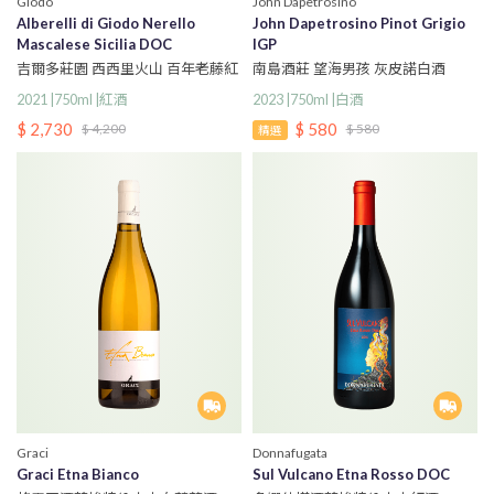
Giodo
John Dapetrosino
Alberelli di Giodo Nerello
John Dapetrosino Pinot Grigio
Mascalese Sicilia DOC
IGP
吉爾多莊園 西西里火山 百年老藤紅
南島酒莊 望海男孩 灰皮諾白酒
葡萄酒
2023 |750ml |白酒
2021 |750ml |紅酒
$ 580
$ 2,730
$ 580
$ 4,200
精選
Graci
Donnafugata
Graci Etna Bianco
Sul Vulcano Etna Rosso DOC