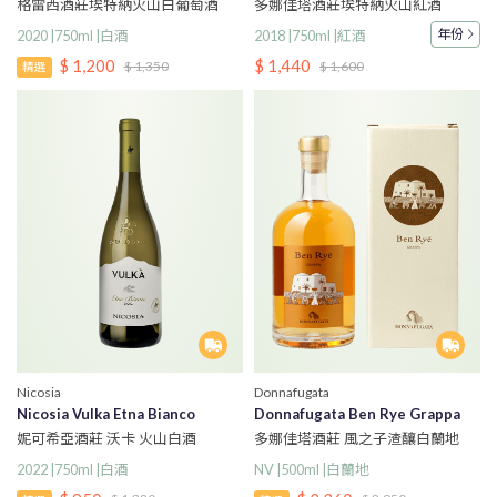
格雷西酒莊埃特納火山白葡萄酒
多娜佳塔酒莊埃特納火山紅酒
年份
2020 |750ml |白酒
2018 |750ml |紅酒
$ 1,200
$ 1,440
$ 1,350
$ 1,600
精選
Nicosia
Donnafugata
Nicosia Vulka Etna Bianco
Donnafugata Ben Rye Grappa
妮可希亞酒莊 沃卡 火山白酒
多娜佳塔酒莊 風之子渣釀白蘭地
2022 |750ml |白酒
NV |500ml |白蘭地