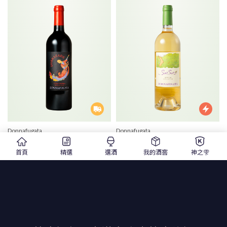
Donnafugata
Donnafugata
Sherazade Nero d’Avola DOC
SurSur Sicilia DOC
塞拉札德紅葡萄酒
多娜佳塔酒莊葛利羅白酒
首頁
精選
選酒
我的酒窖
神之雫
2015 |750ml |紅酒
2015 |750ml |白酒
$ 990
$ 1,120
$ 1,100
$ 1,250
精選
1
2
2