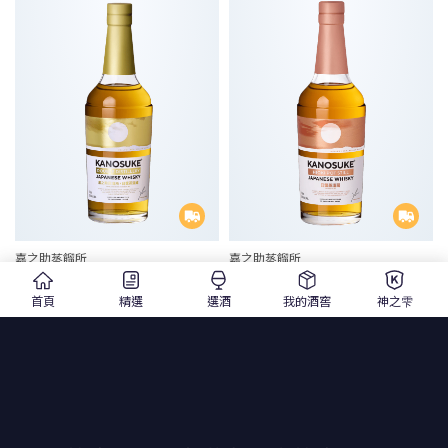
嘉之助蒸餾所
嘉之助蒸餾所
KANOSUKE Double Distillery
KANOSUKE Hioki Pot Still
嘉之助 雙廠 日本威士忌
嘉之助 ⽇置蒸餾蔵 日本威士忌
首頁
精選
選酒
我的酒窖
神之雫
700ml |調和威士忌
700ml |調和威士忌
$ 2,680
$ 2,680
$ 2,800
$ 2,800
精選
精選
1
2
3
18