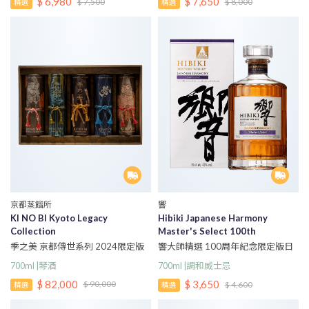
$ 6,980
$ 7,650
$ 7,500
$ 8,000
精選
精選
京都蒸餾所
響
KI NO BI Kyoto Legacy
Hibiki Japanese Harmony
Collection
Master's Select 100th
Anniversary Edition
季之美 京都傳世系列 2024限定版
響大師精選 100周年紀念限定版日
本調和威士忌
700ml |琴酒
700ml |調和威士忌
$ 82,000
$ 3,650
$ 90,000
$ 4,600
精選
精選