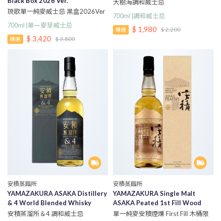
Black Box 2026 Ver.
大樹海調和威士忌
琉歌單一純麥威士忌 黑盒2026Ver
700ml |調和威士忌
700ml |單一麥芽威士忌
$ 1,980
$ 2,200
精選
$ 3,420
$ 3,800
精選
安積蒸餾所
安積蒸餾所
YAMAZAKURA ASAKA Distillery
YAMAZAKURA Single Malt
& 4 World Blended Whisky
ASAKA Peated 1st Fill Wood
Edition
安積蒸溜所＆4 調和威士忌
單一純麥安積煙燻 First Fill 木桶限