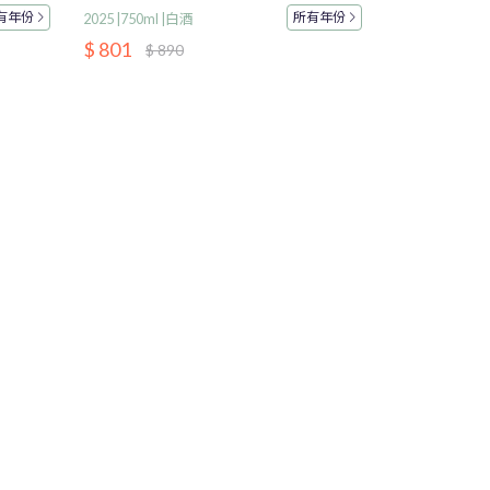
有
年份
所有
年份
2025 |750ml |白酒
$ 801
$ 890