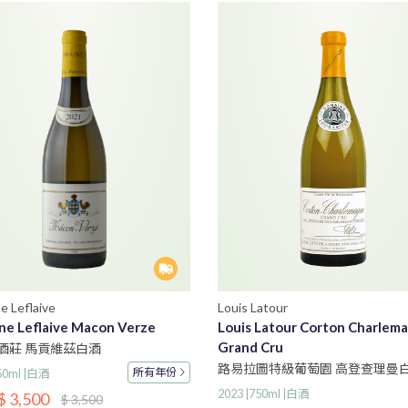
e Leflaive
Louis Latour
ne Leflaive Macon Verze
Louis Latour Corton Charlem
Grand Cru
酒莊 馬貢維茲白酒
路易拉圖特級葡萄園 高登查理曼
所有
年份
750ml |白酒
2023 |750ml |白酒
$ 3,500
$ 3,500