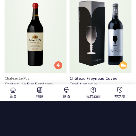
Chateau Le Puy
Château Freyneau Cuvée
Chateau Le Puy Bordeaux
Traditionnelle
Barthelemy
法國菲諾堡紅葡萄酒 銀標精裝限定
首頁
精選
選酒
我的酒窖
神之雫
樂譜酒莊 巴特美紅酒
版
2018 |750ml |紅酒
年份
2019 |750ml |紅酒
$ 1,250
$ 1,650
$ 5,680
$ 6,800
精選
1
2
3
6