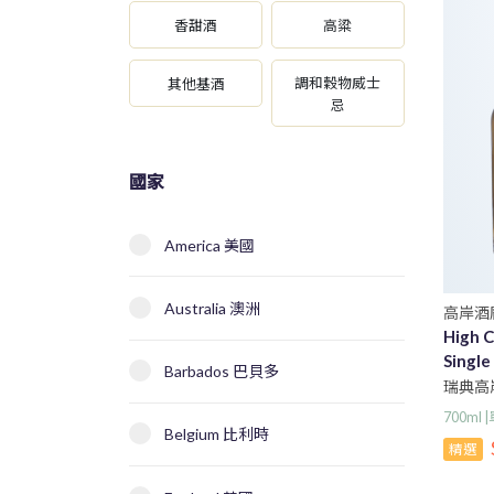
香甜酒
高粱
調和穀物威士
其他基酒
忌
國家
America 美國
Australia 澳洲
高岸酒
High C
Single
Barbados 巴貝多
瑞典高岸
麥芽威
700m
Belgium 比利時
精選