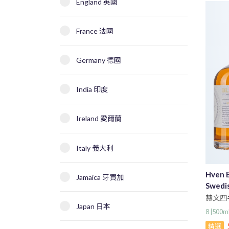
England 英國
France 法國
Germany 德國
India 印度
Ireland 愛爾蘭
Italy 義大利
Hven 
Jamaica 牙買加
Swedi
赫文四
Japan 日本
8 |50
精選