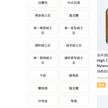
白蘭地
中式白酒
裸麥威士忌
龍舌蘭
單一裸麥威士
單一麥芽威士
忌
忌
調和威士忌
波本威士忌
高岸酒
單一穀物威士
調和麥芽威士
High C
忌
忌
Nyland
瑞典高岸
干邑
雅瑪邑
士忌
500m
精選
蘭姆酒
龍舌蘭
伏特加
琴酒