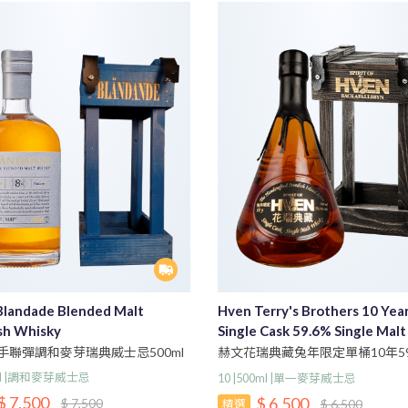
Blandade Blended Malt
Hven Terry's Brothers 10 Yea
sh Whisky
Single Cask 59.6% Single Malt
Swedish Whisky
手聯彈調和麥芽瑞典威士忌500ml
赫文花瑞典藏兔年限定單桶10年59
一麥芽瑞典威士忌500ml
0ml |調和麥芽威士忌
10 |500ml |單一麥芽威士忌
$ 7,500
$ 6,500
$ 7,500
$ 6,500
精選