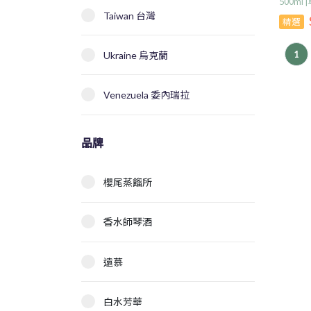
500m
Taiwan 台灣
精選
1
Ukraine 烏克蘭
Venezuela 委內瑞拉
品牌
櫻尾蒸餾所
香水師琴酒
遠慕
白水芳華