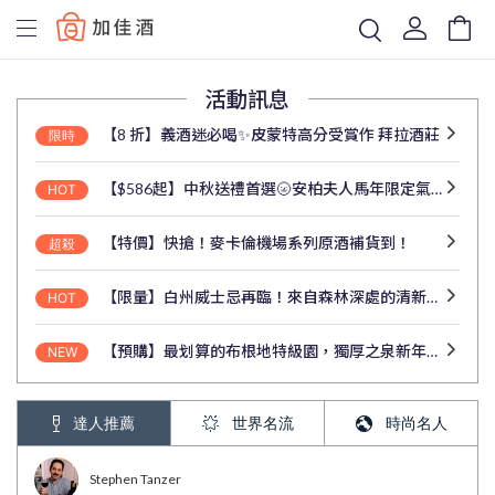
Baccus
活動訊息
【8 折】義酒迷必喝✨皮蒙特高分受賞作 拜拉酒莊
限時
【$586起】中秋送禮首選🌝安柏夫人馬年限定氣泡酒來了
HOT
【特價】快搶！麥卡倫機場系列原酒補貨到！
超殺
【限量】白州威士忌再臨！來自森林深處的清新酒韻
HOT
【預購】最划算的布根地特級園，獨厚之泉新年份預購中！
NEW
達人推薦
世界名流
時尚名人
Stephen Tanzer