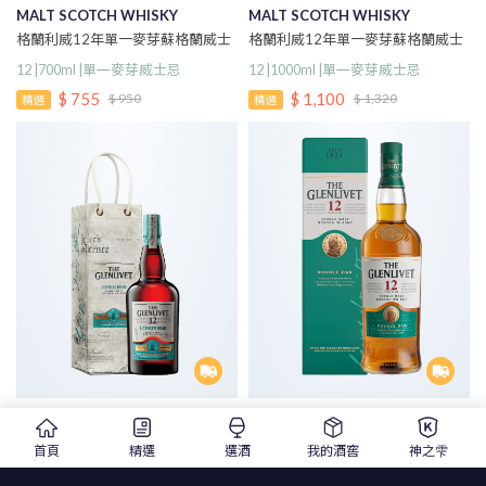
MALT SCOTCH WHISKY
MALT SCOTCH WHISKY
格蘭利威12年單一麥芽蘇格蘭威士
格蘭利威12年單一麥芽蘇格蘭威士
忌700ml
忌1000ml
12 |700ml |單一麥芽威士忌
12 |1000ml |單一麥芽威士忌
$ 755
$ 1,100
$ 950
$ 1,320
精選
精選
Glenlivet 12 Years Licensed
THE GLENLIVET 12 Years
Dram Single Malt Scotch
SINGLE MALT SCOTCH WHISKY
首頁
精選
選酒
我的酒窖
神之雫
Whisky
格蘭利威12年單一麥芽蘇格蘭威士
格蘭利威12年黑市聖水限量版第二
忌1L
版單一麥芽蘇格蘭威士忌