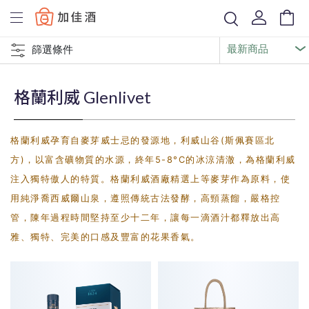
Baccus
篩選條件
格蘭利威 Glenlivet
格蘭利威孕育自麥芽威士忌的發源地，利威山谷(斯佩賽區北
方)，以富含礦物質的水源，終年5-8°C的冰涼清澈，為格蘭利威
注入獨特傲人的特質。格蘭利威酒廠精選上等麥芽作為原料，使
用純淨喬西威爾山泉，遵照傳統古法發酵，高頸蒸餾，嚴格控
管，陳年過程時間堅持至少十二年，讓每一滴酒汁都釋放出高
雅、獨特、完美的口感及豐富的花果香氣。