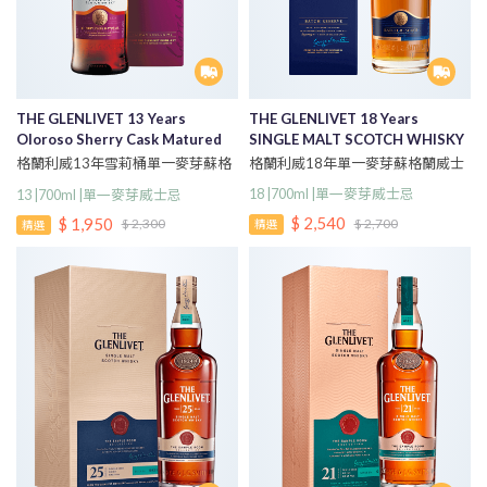
THE GLENLIVET 13 Years
THE GLENLIVET 18 Years
Oloroso Sherry Cask Matured
SINGLE MALT SCOTCH WHISKY
Single Malt Scotch Whisky
格蘭利威18年單一麥芽蘇格蘭威士
格蘭利威13年雪莉桶單一麥芽蘇格
Taiwan Exclusive
忌700ml
蘭威士忌
18 |700ml |單一麥芽威士忌
13 |700ml |單一麥芽威士忌
$ 2,540
$ 1,950
$ 2,700
$ 2,300
精選
精選