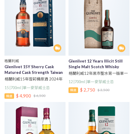
格蘭利威
Glenlivet 12 Years Illicit Still
Glenlivet 15Y Sherry Cask
Single Malt Scotch Whisky
Matured Cask Strength Taiwan
格蘭利威12年黑市聖水第一版單一
Exclusive 2024 Limited Edition
麥芽蘇格蘭威士忌700ml
格蘭利威15年雪莉桶原酒 2024年
12 |700ml |單一麥芽威士忌
限量臻藏版
15 |700ml |單一麥芽威士忌
$ 2,750
$ 3,500
精選
$ 4,900
$ 6,500
精選