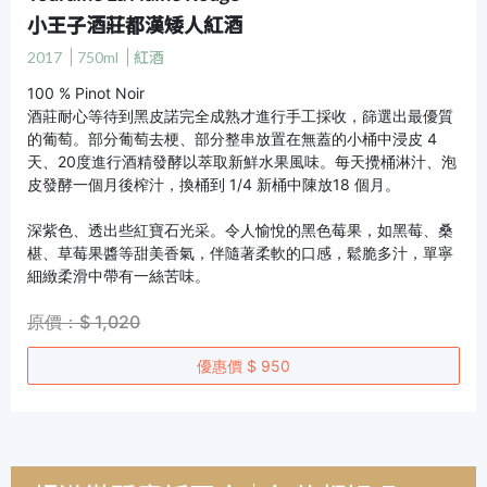
小王子酒莊都漢矮人紅酒
2017
750ml
紅酒
100 % Pinot Noir
酒莊耐心等待到黑皮諾完全成熟才進行手工採收，篩選出最優質
的葡萄。部分葡萄去梗、部分整串放置在無蓋的小桶中浸皮 4
天、20度進行酒精發酵以萃取新鮮水果風味。每天攪桶淋汁、泡
皮發酵一個月後榨汁，換桶到 1/4 新桶中陳放18 個月。
深紫色、透出些紅寶石光采。令人愉悅的黑色莓果，如黑莓、桑
椹、草莓果醬等甜美香氣，伴隨著柔軟的口感，鬆脆多汁，單寧
細緻柔滑中帶有一絲苦味。
原價：$ 1,020
優惠價 $ 950