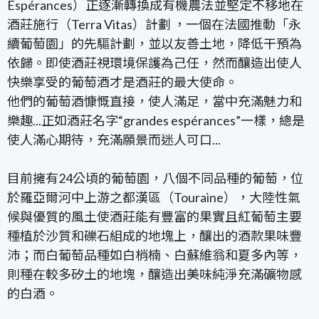
Espérances）正逐漸轉換成有機農法並堅定不移地在
酒莊施行（Terra Vitas）計劃 ，一個在法國推動「永
續葡萄園」的先驅計劃，並以友善土地，降低干預為
依歸。即使酒莊視環境保護為己任，然而釀造出使人
快樂享受的葡萄酒才是酒莊的最大使命。
他們的葡萄酒慷慨直接，使人滿足，當中充滿魅力和
樂趣...正如酒莊名字“grandes espérances”一樣，總是
使人滿心期待，充滿願景而迷人可口...
目前擁有24公頃的葡萄園，八個不同品種的葡萄，位
於羅亞爾河中上游之都漢區（Touraine），大陸性氣
候與優質的風土使酒莊能有豐富的果實且紅葡萄主要
種植於沙質和礫石組成的地塊上，釀出的酒款果味豐
沛；而白葡萄品種如白梢楠、白蘇維翁和夏多內等，
則種在較多矽土的地塊，釀造出美味純淨充滿礦物感
的白酒。