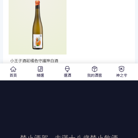
小王子酒莊橘色守護神白酒
2018
500ml
白酒
$ 1,150
首頁
精選
選酒
我的酒窖
神之雫
$ 1,180
加入詢價單
禁止酒駕
未滿十八歲禁止飲酒