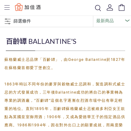
Baccus
篩選條件
百齡罈 BALLANTINE'S
蘇格蘭威士忌品牌「百齡罈」，由George Ballantine於1827年
在蘇格蘭首都愛丁堡創立。
1863年時以不同年份的麥芽與穀物威士忌調和，製造調和式威士
忌的方式發展成功，三年後Ballantine成功的將自己的事業轉為
專業的調酒廠，"百齡罈"這個名字逐漸在烈酒市場中佔有舉足輕
重的地位。直到1895年，百齡罈蘇格蘭威士忌被維多利亞女王欽
點為英國皇室御用酒；1906年，又成為愛德華王子的指定酒品供
應商。1986和1994年，因在對外出口上的顯要成就，而兩度榮