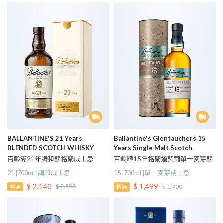
BALLANTINE'S 21 Years
Ballantine's Glentauchers 15
BLENDED SCOTCH WHISKY
Years Single Malt Scotch
Whisky
百齡罈21年調和蘇格蘭威士忌
百齡罈15年格蘭道契爾單一麥芽蘇
格蘭威士忌700ml
21 |700ml |調和威士忌
15 |700ml |單一麥芽威士忌
$ 2,140
$ 1,499
$ 2,580
$ 1,700
精選
精選