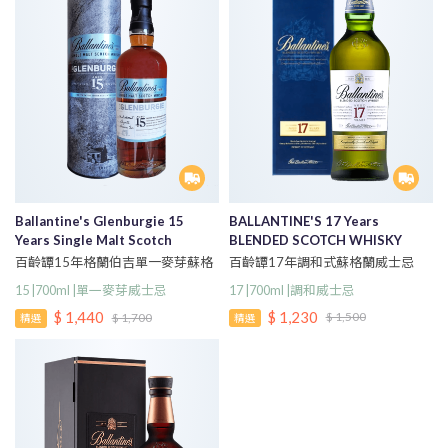
Ballantine's Glenburgie 15
BALLANTINE'S 17 Years
Years Single Malt Scotch
BLENDED SCOTCH WHISKY
Whisky
百齡罈17年調和式蘇格蘭威士忌
百齡罈15年格蘭伯吉單一麥芽蘇格
700ml
蘭威士忌700ml
17 |700ml |調和威士忌
15 |700ml |單一麥芽威士忌
$ 1,230
$ 1,440
$ 1,500
$ 1,700
精選
精選