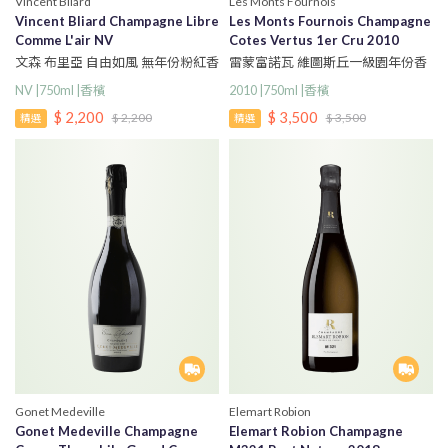
Vincent Bliard
Les Monts Fournois
Vincent Bliard Champagne Libre
Les Monts Fournois Champagne
Comme L'air NV
Cotes Vertus 1er Cru 2010
文森 布里亞 自由如風 無年份粉紅香
雷蒙富諾瓦 維圖斯丘一級園年份香
檳
檳
NV |750ml |香檳
2010 |750ml |香檳
$ 2,200
$ 3,500
$ 2,200
$ 3,500
精選
精選
Gonet Medeville
Elemart Robion
Gonet Medeville Champagne
Elemart Robion Champagne