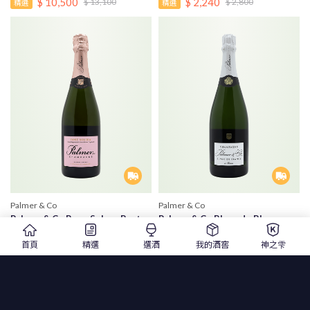
$ 2,240
$ 10,500
$ 2,800
$ 13,100
精選
精選
Palmer & Co
Palmer & Co
Palmer & Co Rose Solera Brut
Palmer & Co Blanc de Blancs
NV (Deg:2024/10/21)
Brut NV (Deg: 2022/11/15)
首頁
精選
選酒
我的酒窖
神之雫
帕爾默香檳 索雷拉粉紅無年份不甜
帕爾默香檳 無年份白中白不甜香檳
香檳
NV |750ml |香檳
NV |750ml |香檳
$ 2,640
$ 2,400
$ 3,300
$ 3,000
精選
精選