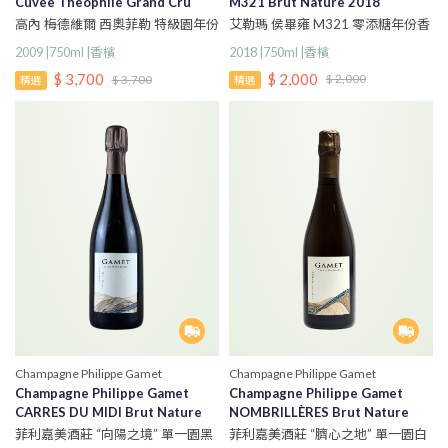
Cuvee Theophile Grand Cru
M321 Brut Nature 2018
2009
艾勒瑪 侯畢雍 M321 零添糖年份香
高內 梅德維爾 西奧菲勒 特級園年份
檳
香檳
2018 |750ml |香檳
2009 |750ml |香檳
$ 2,000
$ 3,700
$ 2,000
$ 3,700
精選
精選
Champagne Philippe Gamet
Champagne Philippe Gamet
Champagne Philippe Gamet
Champagne Philippe Gamet
CARRES DU MIDI Brut Nature
NOMBRILLÈRES Brut Nature
2020
2020
菲利嘉美酒莊 “向陽之境” 單一園黑
菲利嘉美酒莊 “臍心之地” 單一園白