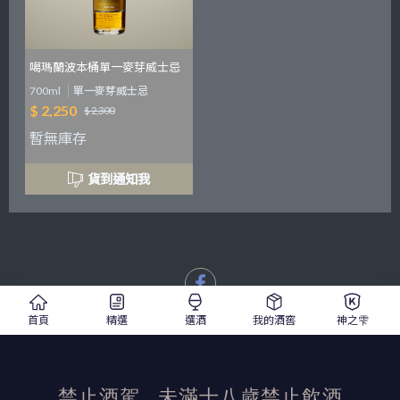
噶瑪蘭波本桶單一麥芽威士忌
700ml
單一麥芽威士忌
$ 2,250
$ 2,300
暫無庫存
貨到通知我
首頁
精選
選酒
我的酒窖
神之雫
發布日期：2021/7/7
活動結束後加佳酒保有活動最終解釋權
禁止酒駕
未滿十八歲禁止飲酒