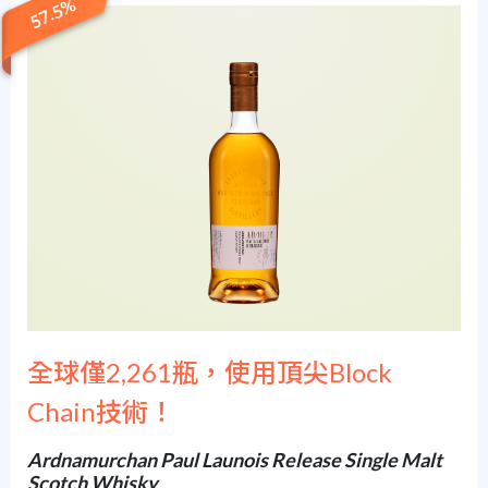
57.5%
全球僅2,261瓶，使用頂尖Block
Chain技術！
Ardnamurchan Paul Launois Release Single Malt
Scotch Whisky