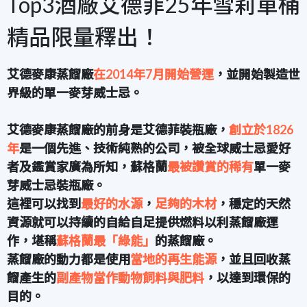
Top3酒廠艾德菲25年雪莉單桶
精品限量釋出！
艾德麥康
蒸餾廠
在2014年7月開始營運
，並開始製造世
界級的單一麥芽威士忌。
艾德麥康蒸餾廠的前身是艾德菲裝瓶廠，
創立於1826
年
是一個先進、技術純熟的公司，被全球威士忌愛好
者及鑑賞家廣為所知，蘇格蘭
最被讚賞的稀有
單一麥
芽威士忌裝瓶廠。
這裡可以找到
最好的水源
，
足夠的木材
，穩定的天然
資源就可以持續的自給自足提供燃料以利蒸餾廠運
作，堪稱
蘇格蘭最「綠能」
的蒸餾廠。
蒸餾廠的動力都是使用
當地的再生能源
，並且回收蒸
餾產生的
副產物當作動物飼料與肥料
，以達到環保的
目的。