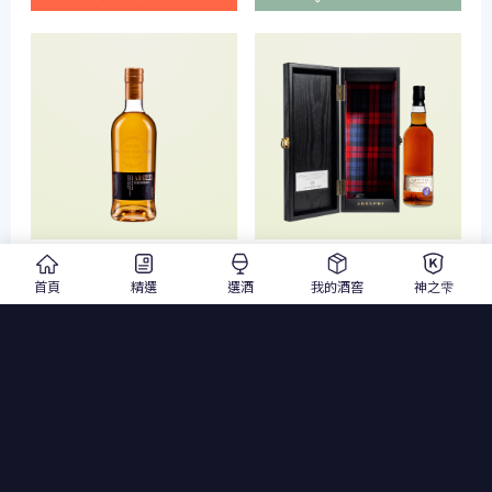
艾德麥康「 強韻 」 AD/ 09.22
Adelphi艾德菲布納哈本1997
58.4%泥煤批次原酒 單一麥芽
25年(十周年特仕版豪邁)
首頁
精選
選酒
我的酒窖
神之雫
威士忌
Gorda雪莉桶單一麥芽蘇格蘭
700ml
單一麥芽威士忌
25
700ml
單一麥芽威士忌
威士忌700ml
$ 1,950
$ 20,900
$ 2,280
$ 22,000
加入詢價單
加入詢價單