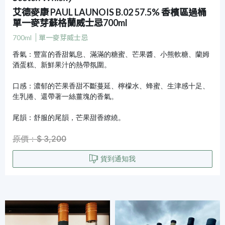
艾德麥康 PAUL LAUNOIS B.02 57.5% 香檳區過桶
單一麥芽蘇格蘭威士忌700ml
700ml
單一麥芽威士忌
香氣：豐富的香甜氣息、滿滿的糖蜜、芒果醬、小熊軟糖、蘭姆
酒蛋糕、新鮮果汁的熱帶氛圍。
口感：濃郁的芒果香甜不斷蔓延、檸檬水、蜂蜜、生津感十足、
生乳捲、還帶著一絲薑塊的香氣。
尾韻：舒服的尾韻，芒果甜香繚繞。
原價：$ 3,200
貨到通知我