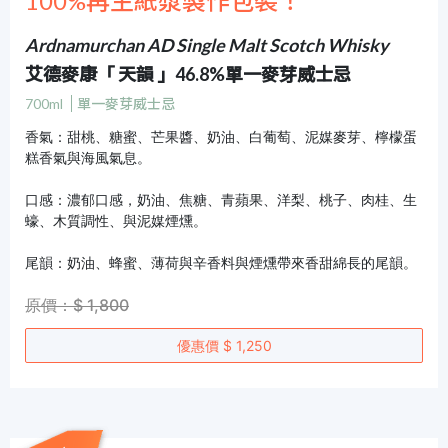
100%再生紙漿製作包裝！
Ardnamurchan AD Single Malt Scotch Whisky
艾德麥康「 天韻 」46.8%單一麥芽威士忌
700ml
單一麥芽威士忌
香氣：甜桃、糖蜜、芒果醬、奶油、白葡萄、泥媒麥芽、檸檬蛋
糕香氣與海風氣息。
口感：濃郁口感，奶油、焦糖、青蘋果、洋梨、桃子、肉桂、生
蠔、木質調性、與泥媒煙燻。
尾韻：奶油、蜂蜜、薄荷與辛香料與煙燻帶來香甜綿長的尾韻。
原價：$ 1,800
優惠價 $ 1,250