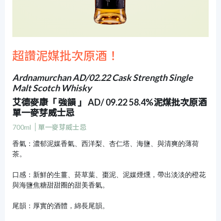
超讚泥媒批次原酒！
Ardnamurchan AD/02.22 Cask Strength Single
Malt Scotch Whisky
艾德麥康「 強韻 」 AD/ 09.22 58.4%泥煤批次原酒
單一麥芽威士忌
700ml
單一麥芽威士忌
香氣：濃郁泥媒香氣、西洋梨、杏仁塔、海鹽、與清爽的薄荷
茶。
口感：新鮮的生薑、菸草葉、棗泥、泥媒煙燻，帶出淡淡的橙花
與海鹽焦糖甜甜圈的甜美香氣。
尾韻：厚實的酒體，綿長尾韻。