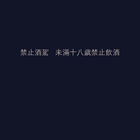
禁止酒駕
未滿十八歲禁止飲酒
發布日期：2023/3/15
活動結束後加佳酒保有活動最終解釋權