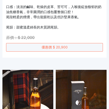
口感：淡淡的鹹味、乾燥的皮革、苦可可，入喉後綻放馥郁的奶
油焦糖香氣，非常圓潤的口感包覆整個口腔！
尾段輕柔的煙燻，帶出龍眼乾以及些許堅果香氣。
尾韻：甜蜜溫柔綿長的木質調尾韻。
原價：$ 22,000
優惠價 $ 20,900