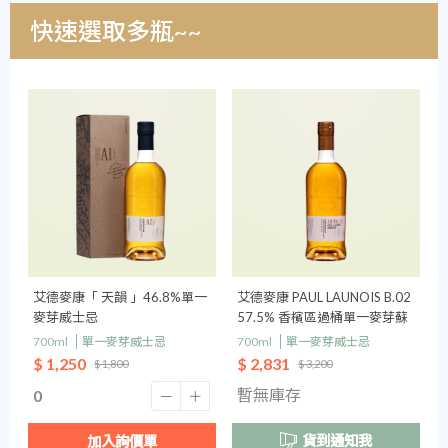
快速選取多瓶~~
艾德麥康「 天韻 」46.8%單一
艾德麥康 PAUL LAUNOIS B.02
麥芽威士忌
57.5% 香檳區過桶單一麥芽蘇
格蘭威士忌700ml
700ml
單一麥芽威士忌
700ml
單一麥芽威士忌
$ 1,250
$ 2,831
$ 1,800
$ 3,200
暫無庫存
貨到通知我
加入詢價單