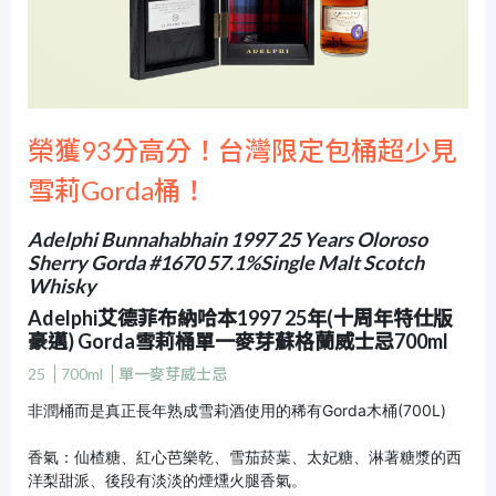
榮獲93分高分！台灣限定包桶超少見
雪莉Gorda桶！
Adelphi Bunnahabhain 1997 25 Years Oloroso
Sherry Gorda #1670 57.1%Single Malt Scotch
Whisky
Adelphi艾德菲布納哈本1997 25年(十周年特仕版
豪邁) Gorda雪莉桶單一麥芽蘇格蘭威士忌700ml
25
700ml
單一麥芽威士忌
非潤桶而是真正長年熟成雪莉酒使用的稀有Gorda木桶(700L)
香氣：仙楂糖、紅心芭樂乾、雪茄菸葉、太妃糖、淋著糖漿的西
洋梨甜派、後段有淡淡的煙燻火腿香氣。