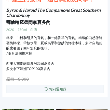
Byron & Harold The Companions Great Southern
Chardonnay
拜倫哈羅德同享夏多內
2020
750ml
白酒
檸檬、白桃和甜瓜的香氣，和一絲香草的香氣。精緻的口感伴隨
著醃檸檬、帶核水果、夏威夷果和微妙的烤橡木味，多汁自然的
酸度引領了回味無窮的後味。
7個月法國橡木桶
西澳大南部釀造澳洲高端夏多內
多次拿下澳洲TOP100夏多內
原價：$ 890
貨到通知我