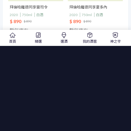
拜倫哈羅德同享雷司令
拜倫哈羅德同享夏多內
2020
750ml
白酒
2020
750ml
白酒
$ 890
$ 890
$ 890
$ 890
暫無庫存
暫無庫存
首頁
精選
選酒
我的酒窖
神之雫
貨到通知我
貨到通知我