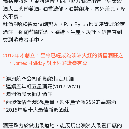
瑪格麗特河，東西結合，同心協力釀造出合乎專業愛
酒人士的葡萄酒– 酒香濃郁，酒體飽滿，內外兼具，歷
久不衰。
拜倫&哈羅德兩位創辦人，Paul Byron也同時管理32家
酒莊，從葡萄園管理、釀造、生產、設計、銷售直到
交到消費者手中。
2012年才創立，至今已經成為澳洲火紅的新星酒莊之
一，James Haliday 對此酒莊讚譽有嘉！
*
澳洲航空公司 商務艙指定用酒
*
連續五年紅五星酒莊(2017-2021)
*
澳洲酒局大師班酒莊
*
西澳僅佔全澳5%產量，卻生產全澳25%的高端酒
*
2015年度十大最佳新興酒莊
酒莊致力於做出最道地、能展現出澳洲人最愛口感的