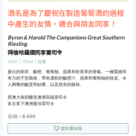
酒名是為了慶祝在製造葡萄酒的過程
中產生的友情，適合與朋友同享！
Byron & Harold The Companions Great Southern
Riesling
拜倫哈羅德同享雷司令
2020
750ml
白酒
蒼白的稻草、酸橙、葡萄柚、蘋果和乾香草的香氣。一種緊緻而
有力的干型風格，帶有濃郁的酸橙汁、蘋果和葡萄柚的味道。令
人興奮的酸度和結構，以及悠長的餘味。
西澳大南部釀造澳洲高端雷司令
多次拿下澳洲最佳雷司令
原價：$ 890
貨到通知我