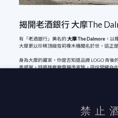
揭開老酒銀行 大摩The Da
有「老酒銀行」美名的
大摩 The Dalmore
，以
大摩更以珍稀頂級雪莉橡木桶聞名於世，這正
身為大摩的藏家，你是否知道品牌 LOGO 
表感謝，特將雄鹿徽章賜予家族，這份榮耀自
大摩首席調酒師
Richard Paterson
多年來致力於
歷山大三世與大摩 18 年等經典之作注入迷
著大摩威士忌的永恆璀璨與不朽魅力。
禁止
現在就跟著小編一同探索大摩永恆璀璨的奢華