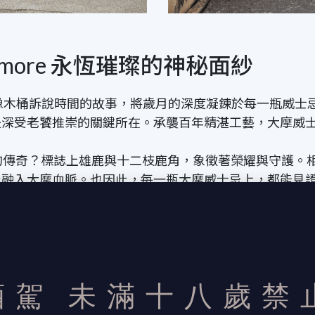
lmore 永恆璀璨的神秘面紗
橡木桶訴說時間的故事，將歲月的深度凝鍊於每一瓶威士
是深受老饕推崇的關鍵所在。承襲百年精湛工藝，大摩威
背後的傳奇？標誌上雄鹿與十二枝鹿角，象徵著榮耀與守護
此融入大摩血脈。也因此，每一瓶大摩威士忌上，都能見
打造無與倫比的珍稀佳釀，以酒液承載大摩的百年工藝與雪莉
人風味，同時也為高階藏家精心設計極具收藏價值的限量酒
酒駕
未滿十八歲禁
品味。