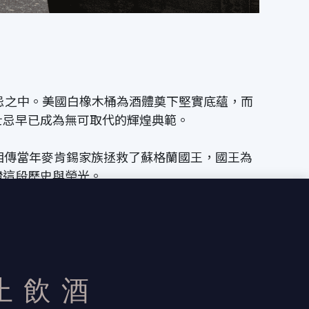
忌之中。美國白橡木桶為酒體奠下堅實底蘊，而
士忌早已成為無可取代的輝煌典範。
。相傳當年麥肯錫家族拯救了蘇格蘭國王，國王為
證這段歷史與榮光。
桶技藝。他為大摩 12 年、大摩 15 年、亞
款，例如「築光大師系列」。每一瓶作品，都訴說
止飲酒