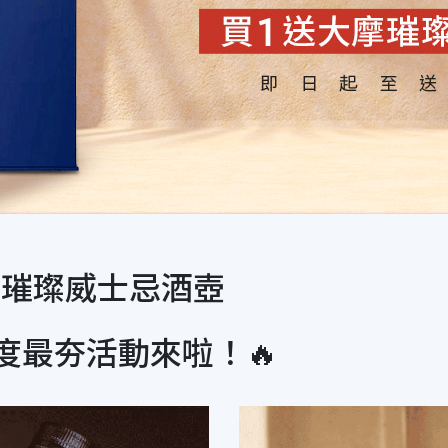
送璀璨威士忌酒壺
摩年度最夯活動來啦！🔥