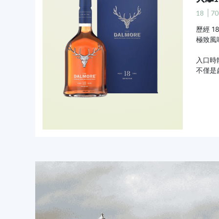
18
70
歷經 1
極致風
入口時
不僅是