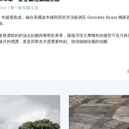
0ml
單一麥芽威士忌
8 年緩慢熟成，融合美國波本桶與西班牙頂級酒莊 González Byass 獨家簽約、
味。
散發濃郁的奶油太妃糖與葡萄乾果香，隨後浮現大摩獨有的微苦巧克力與
歲月的禮讚，更是與摯友共度重要時刻、值得細細珍藏的佳釀。