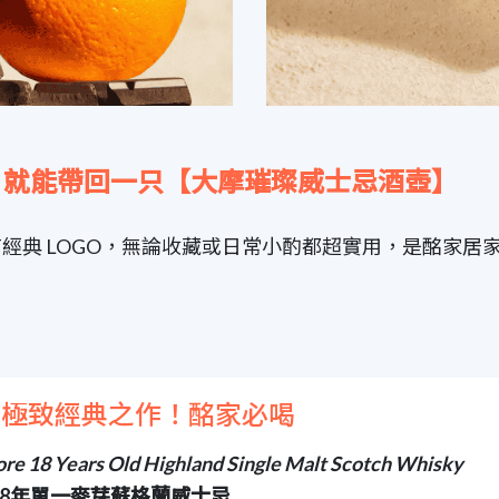
忌，就能帶回一只【大摩璀璨威士忌酒壺】
經典 LOGO，無論收藏或日常小酌都超實用，是酩家居
摩極致經典之作！酩家必喝
re 18 Years Old Highland Single Malt Scotch Whisky
18年單一麥芽蘇格蘭威士忌