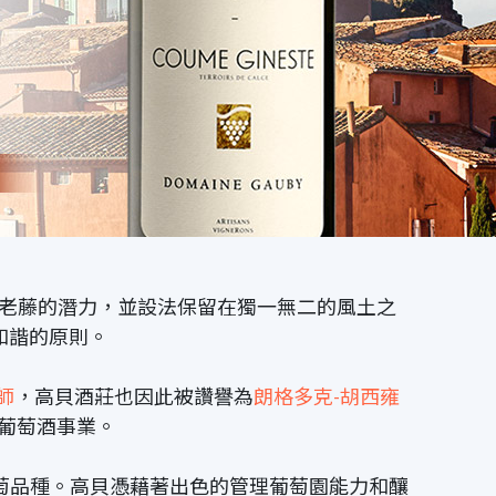
老藤的潛力，並設法保留在獨一無二的風土之
然和諧的原則。
師
，高貝酒莊也因此被讚譽為
朗格多克-胡西雍
葡萄酒事業。
萄品種。高貝憑藉著出色的管理葡萄園能力和釀