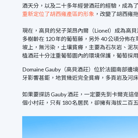
酒天分，以及二十多年經營酒莊的經驗，成為
重新定位了胡西雍產區的形象
，改變了胡西雍拖
現在，高貝的兒子萊昂內爾（Lionel）成為
多樹齡在
120
年的葡萄藤，另外
40
公頃分佈在
坡上，無污染，土壤貧瘠，主要為石灰岩、泥
植酒莊十分注重葡萄園內的環境保護，葡萄採
Domaine Gauby（高貝酒莊）位於法國
牙影響甚鉅，地質幾近完全貧瘠，多頁岩及河
如果要探訪
Gauby
酒莊，一定要先到卡爾克這個位
個小村莊，只有
180
名居民，卻擁有海拔二百