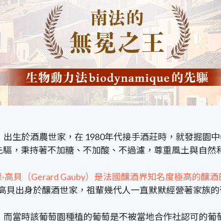
by）出生於酒農世家，在
1980
年代接手酒莊時，就發掘園中
e）的先驅，秉持著不加糖、不加酸、不過濾，尊重風土與自
高貝（Gerard Gauby）是法國釀酒界知名度極高的釀酒
 高貝出身於釀酒世家，祖輩幾代人一直默默經營著家族的
，而當時該葡萄園種植的葡萄是不被當地合作社認可的葡