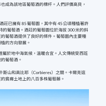
準也成為該地區葡萄酒的標杆。人們評價高貝，
貝酒莊已擁有
85
葡萄園，其中有
45
公頃種植著許
特的葡萄酒。酒莊的葡萄園位於海拔
300
米的斜
質的葡萄酒提供了良好的條件。葡萄園內主要種
種植的方向發展。
靜。這裡屬於地中海氣候，溫暖合宜。人文傳統受西班
複的葡萄酒。
斯山和高比耶（Corbieres）之間。卡爾克這
質的貧瘠土地上的八百多株葡萄藤。