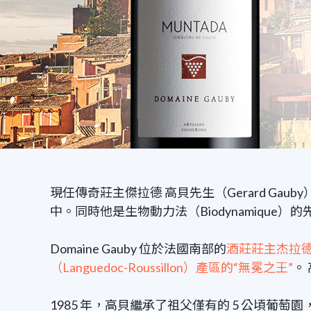
現任傳奇莊主傑拉德 高貝先生（Gerard Gau
中。同時他是生物動力法（Biodynamiqu
Domaine Gauby 位於法國南部的
酒莊莊主杰拉德·
（Languedoc-Roussillon）產區的“無冕之王”
。
1985 年，高貝繼承了祖父僅有的
5
公頃葡萄園