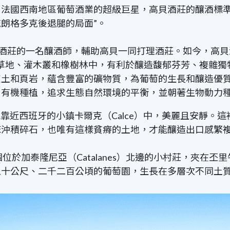
了法國西南地區葡萄酒業的超級巨星，高貝酒莊的釀酒標
朗格多克後退腿的局面”。
高貝酒莊的一名釀酒師，輔助高貝一同打理酒莊。如今，高
草地、灌木叢和橡樹林中，有利於釀造馥郁芬芳、複雜獨
灰土和頁岩，蘊含豐富的礦物質，為葡萄的生長和釀造優
用有機種植，追求生態自然環境的平衡，並朝著生物動力
南部邊境靠近西班牙的小鎮卡爾克（Calce）中，美麗且安
床沖積碎石，也唯有這樣貧瘠的土地，才能釀造出口感繁
於加泰隆尼亞（Catalanes）北邊的小村莊，夾在丕里牛
五十公尺、二千二百公頃的葡萄園，生長在多層次不同土