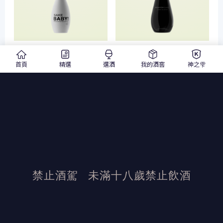
天酒 SAKE BABY！
天酒 Heaven Sake 純米大吟釀
ORANGE
300ml
清酒
首頁
精選
選酒
我的酒窖
神之雫
720ml
清酒
$ 1,150
$ 1,250
$ 3,520
$ 3,620
加入詢價單
加入詢價單
禁止酒駕
未滿十八歲禁止飲酒
發布日期：2025/8/6
活動結束後加佳酒保有活動最終解釋權