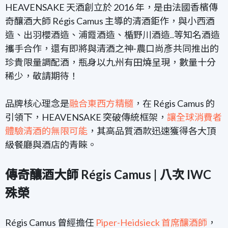
HEAVENSAKE 天酒創立於 2016 年，是由
法國香檳傳
奇釀酒大師 Régis Camus 主導的
清酒鉅作，與小西酒
造、出羽櫻酒造、浦霞酒造、楯野川酒造..等知名酒造
攜手合作，還有即將與清酒之神-農口尚彥共同推出的
珍貴限量調配酒，瓶身以九州有田燒呈現，數量十分
稀少，敬請期待！
品牌核心理念是
融合東西方精髓
，在 Régis Camus 的
引領下，HEAVENSAKE 突破傳統框架，
讓全球消費者
體驗清酒的無限可能
，其高品質酒款迅速獲得各大頂
級餐廳與酒店的青睞。
傳奇釀酒大師 Régis Camus | 八次 IWC
殊榮
Régis Camus 曾經擔任
Piper-Heidsieck 首席釀酒師
，