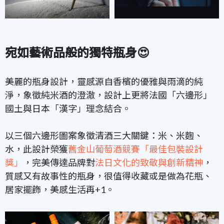
宛如藝術品般的獨特瓶身😍
美麗的瓶身設計，靈感源自香檳的優雅與雨滴的純
淨，象徵純米酒的澄澈，設計上更將法國「六邊形」
國土與日本「漢字」理念結合。
以三個六邊形圖案象徵清酒三大關鍵：米、米麴、
水，此設計榮獲
舊金山葡萄酒競賽「最佳包裝設計
獎」
，完美傳達品牌對
法日文化的致敬與創新精神
，
質感又有故事性的瓶身，很值得收藏或是做為花瓶、
居家擺飾，美感生活再+1。