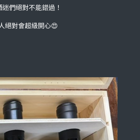
酒迷們絕對不能錯過！
人絕對會超級開心😍