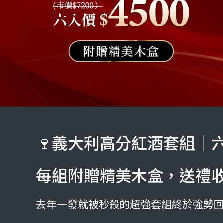
🍷義大利高分紅酒套組｜六入
每組附贈精美木盒，送禮收
去年一發就被秒殺的超強套組終於強勢回歸