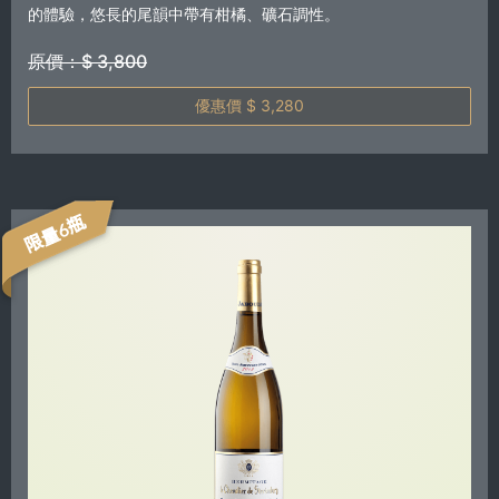
的體驗，悠長的尾韻中帶有柑橘、礦石調性。
原價：$ 3,800
優惠價 $ 3,280
限量6瓶