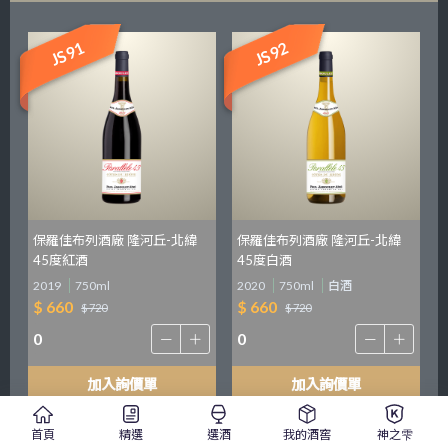
JS91
JS92
保羅佳布列酒廠 隆河丘-北緯
保羅佳布列酒廠 隆河丘-北緯
45度紅酒
45度白酒
2019
750ml
2020
750ml
白酒
$ 660
$ 660
$ 720
$ 720
加入詢價單
加入詢價單
WS90
首頁
精選
選酒
我的酒窖
神之雫