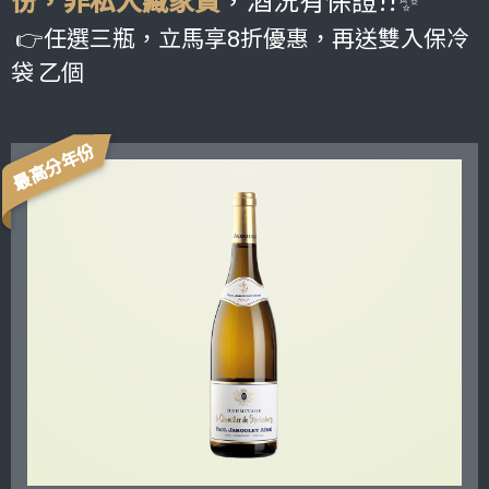
份，非私人藏家貨
，酒況有保證!!✨
👉任選三瓶，立馬享8折優惠，再送雙入保冷
袋 乙個
最高分年份