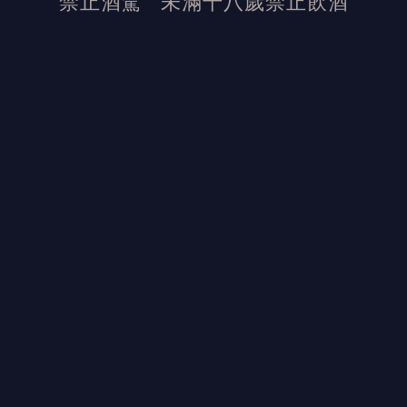
禁止酒駕
未滿十八歲禁止飲酒
發布日期：2022/9/8
活動結束後加佳酒保有活動最終解釋權