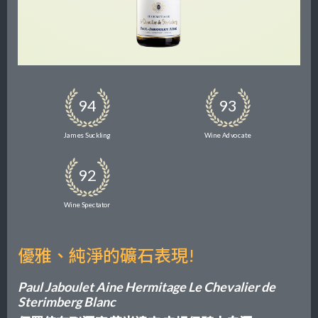
94
93
James Suckling
Wine Advocate
92
Wine Spectator
優雅、純淨的礦石表現!
Paul Jaboulet Aine Hermitage Le Chevalier de
Sterimberg Blanc