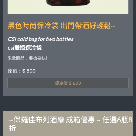
黑色時尚保冷袋 出門帶酒好輕鬆~
CSI cold bag for two bottles
csi雙瓶保冷袋
限量贈品，要搶要快!
原價：$ 800
優惠價 $ 800
~保羅佳布列酒廠 成箱優惠 ~ 任選6瓶8
折