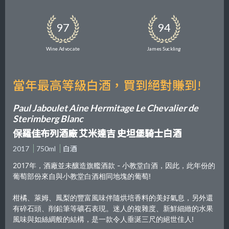
97
94
Wine Advocate
James Suckling
當年最高等級白酒，買到絕對賺到!
Paul Jaboulet Aine Hermitage Le Chevalier de
Sterimberg Blanc
保羅佳布列酒廠 艾米達吉 史坦堡騎士白酒
2017
750ml
白酒
2017年，酒廠並未釀造旗艦酒款 - 小教堂白酒，因此，此年份的
葡萄部份來自與小教堂白酒相同地塊的葡萄!
柑橘、萊姆、鳳梨的豐富風味伴隨烘培香料的美好氣息，另外還
有碎石頭、削鉛筆等礦石表現。迷人的複雜度、新鮮細緻的水果
風味與如絲綢般的結構，是一款令人垂涎三尺的絕世佳人!