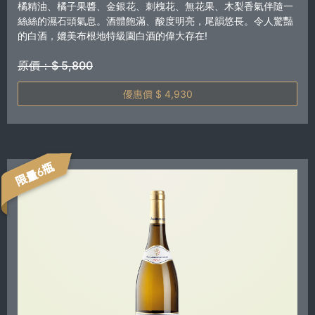
橘精油、橘子果醬、金銀花、刺槐花、無花果、木梨香氣伴隨一
絲絲的濕石頭氣息。酒體飽滿、酸度明亮，尾韻悠長。令人驚豔
的白酒，媲美布根地特級園白酒的偉大存在!
原價：$ 5,800
優惠價 $ 4,930
限量6瓶