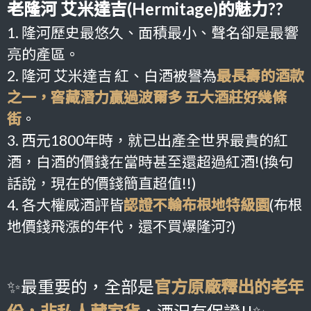
老隆河 艾米達吉(Hermitage)的魅力??
1. 隆河歷史最悠久、面積最小、聲名卻是最響
亮的產區。
2. 隆河 艾米達吉 紅、白酒被譽為
最長壽的酒款
之一，窖藏潛力贏過波爾多 五大酒莊好幾條
街
。
3. 西元
1800年時，就已出產全世界最貴的紅
酒，白酒的價錢在當時甚至還超過紅酒!(換句
話說，現在的價錢簡直超值!!)
4. 各大權威酒評皆
認證不輸布根地特級園
(布根
地價錢飛漲的年代，還不買爆隆河?)
✨最重要的，全部是
官方原廠釋出的老年