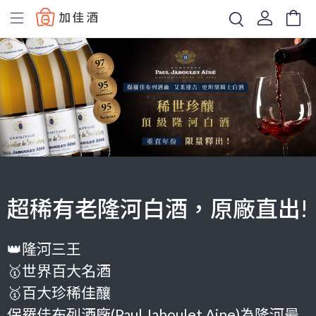
Baccus
超稀有老隆河白酒，原廠直出!
👑隆河三王
🥇世界百大名酒
🥇百大珍稀佳釀
保羅佳布列酒廠(Paul Jaboulet Aine)為隆河最