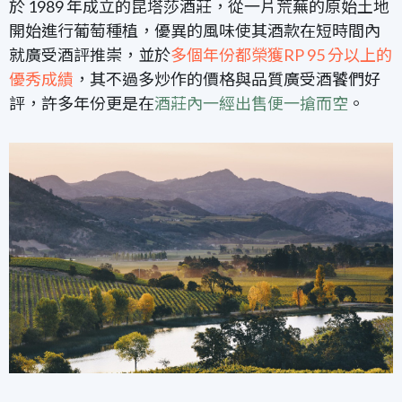
於 1989 年成立的昆塔莎酒莊，從一片荒蕪的原始土地
開始進行葡萄種植，優異的風味使其酒款在短時間內
就廣受酒評推崇，並於
多個年份都榮獲RP 95 分以上的
優秀成績
，其不過多炒作的價格與品質廣受酒饕們好
評，許多年份更是在
酒莊內一經出售便一搶而空
。