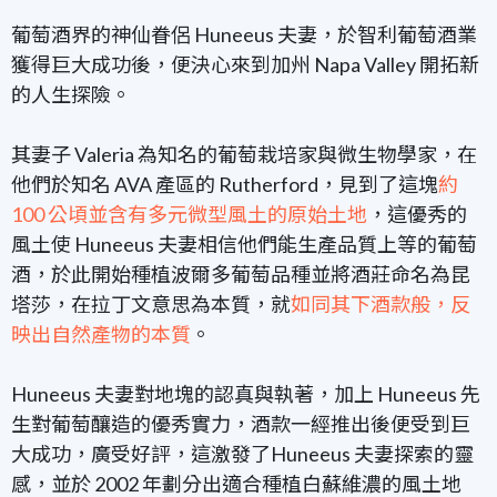
葡萄酒界的神仙眷侶 Huneeus 夫妻，於智利葡萄酒業
獲得巨大成功後，便決心來到加州 Napa Valley 開拓新
的人生探險。
其妻子 Valeria 為知名的
葡萄栽培家與
微生物學家
，在
他們於知名 AVA 產區的
Rutherford
，見到了這塊
約
100 公頃並含有
多元微型風土的原始土地
，這優秀的
風土使
Huneeus 夫妻相信
他們能生產品質上等的葡萄
酒，於此開始種植波爾多葡萄品種並將酒莊命名為昆
塔莎，在拉丁文意思為本質，就
如同其下酒款般，反
映出自然產物的本質
。
Huneeus 夫妻
對地塊的認真與執著
，加上 Huneeus 先
生對葡萄釀造的優秀實力，酒款一經推出後便受到巨
大成功，廣受好評，這激發了Huneeus 夫妻探索的靈
感，並於 2002 年劃分出適合種植白蘇維濃的風土地