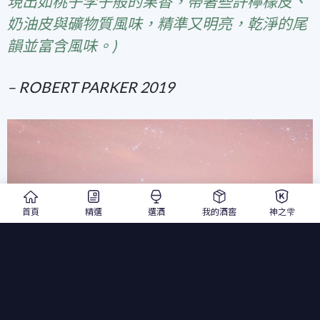
現出如桃子李子般的果香，帶著些許檸檬皮、
奶油皮與礦物質風味，精準又明亮，乾淨的尾
韻並富含風味。)
– ROBERT PARKER 2019
首頁
精選
選酒
我的酒窖
神之雫