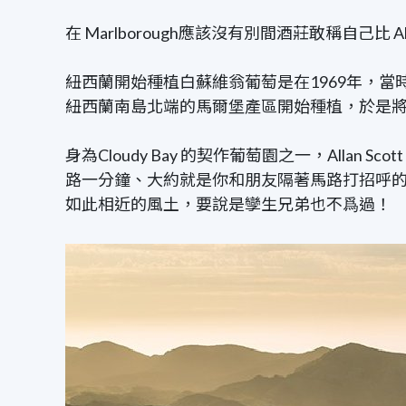
在 Marlborough應該沒有別間酒莊敢稱自己比 Al
紐西蘭開始種植白蘇維翁葡萄是在1969年，當時是在首
紐西蘭南島北端的馬爾堡產區開始種植，於是將All
身為Cloudy Bay 的契作葡萄園之一，Alla
路一分鐘、大約就是你和朋友隔著馬路打招呼
如此相近的風土，要說是孿生兄弟也不爲過！