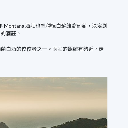
3年 Montana 酒莊也想種植白蘇維翁葡萄，決定到
己的酒莊。
播、成為紐西蘭白酒的佼佼者之一。兩莊的距離有夠近，走