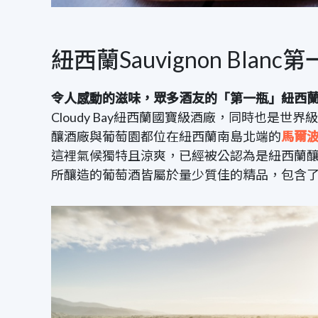
紐西蘭Sauvignon Blanc第一
令人感動的滋味，眾多酒友的「第一瓶」紐西
Cloudy Bay紐西蘭國寶級酒廠，同時也是世界
釀酒廠與葡萄園都位在紐西蘭南島北端的
馬爾波羅
這裡氣候獨特且涼爽，已經被公認為是紐西蘭
所釀造的葡萄酒皆屬於量少質佳的精品，包含