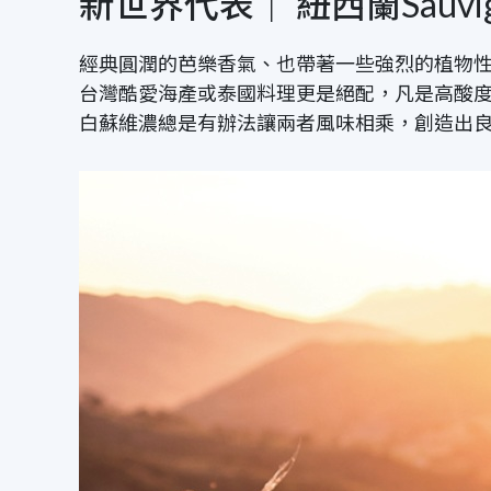
新世界代表｜ 紐西蘭Sauvign
經典圓潤的芭樂香氣、也帶著一些強烈的植物
台灣酷愛海產或泰國料理更是絕配，凡是高酸
白蘇維濃總是有辦法讓兩者風味相乘，創造出