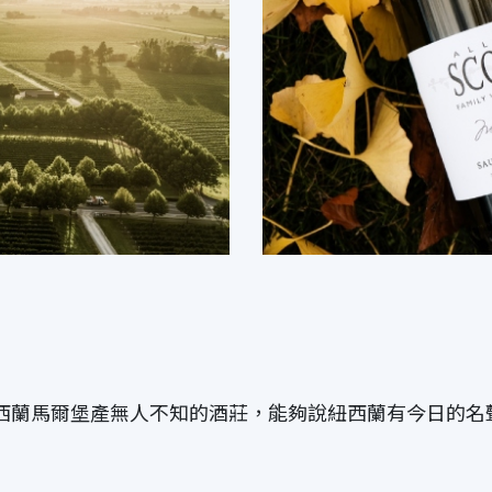
s 史考特酒莊是紐西蘭馬爾堡產無人不知的酒莊，能夠說紐西蘭有今日的名