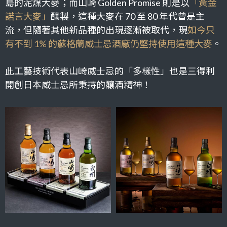
島的泥煤大麥；而山崎 Golden Promise 則是以
「黃金
諾言大麥」
釀製，這種大麥在 70 至 80 年代曾是主
流，但隨著其他新品種的出現逐漸被取代，現
如今只
有不到 1% 的蘇格蘭威士忌酒廠仍堅持使用這種大麥
。
此工藝技術代表山崎威士忌的「多樣性」也是三得利
開創日本威士忌所秉持的釀酒精神！