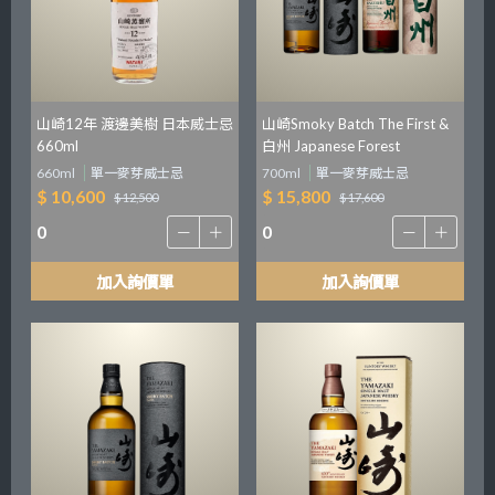
山崎12年 渡邊美樹 日本威士忌
山崎Smoky Batch The First &
660ml
白州 Japanese Forest
Bittersweet Edition 雙入套組
660ml
單一麥芽威士忌
700ml
單一麥芽威士忌
$ 10,600
$ 15,800
$ 12,500
$ 17,600
加入詢價單
加入詢價單