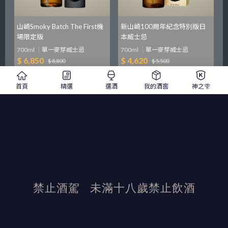
山崎Smoky Batch The First機
新山崎100周年紀念特別版日
場限定版
本威士忌
700ml
單一麥芽威士忌
700ml
單一麥芽威士忌
$ 6,850
$ 4,620
$ 8,800
$ 5,500
首頁
精選
選酒
我的酒窖
神之雫
加入詢價單
加入詢價單
更多酒款
禁止酒駕
未滿十八歲禁止飲酒
發布日期：2024/10/21
活動結束後加佳酒保有活動最終解釋權