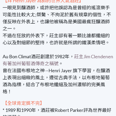
【拜 Henri Jayer 為師的世界人氣酒莊】
一眼見到釀酒師，或許把他誤認為是曾經的搖滾樂手
可能性比較大ㄤ;桀驁、不拘泥於舊有規章的個性，不
僅反映在外表上，也讓他被稱為是美國最瘋狂釀酒師
之一。
不過在狂放的外表下，莊主卻有著一顆比誰都纖細的
心以及對細節的堅持，也許就是所謂的鐵漢柔情吧。
Au Bon Climat酒莊創建於1982年，
莊主Jim Clendenen
有著加州葡萄酒傳奇之稱號
。
曾在法國布根地之神 --Henri Jayer 旗下學習，在釀酒
上表現出細緻的風土，遵從古典手法，以布根地葡萄
酒為指標，結合了布根地纖細及加州濃郁的完美風
格！
【全球肯定獎不完】
* 1989 和1990年，酒莊被Robert Parker評為世界最好