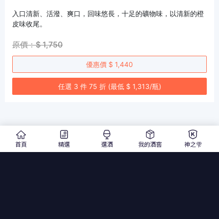
入口清新、活潑、爽口，回味悠長，十足的礦物味，以清新的橙
皮味收尾。
原價：$ 1,750
優惠價 $ 1,440
任選 3 件 75 折 (最低 $ 1,313/瓶)
首頁
精選
選酒
我的酒窖
神之雫