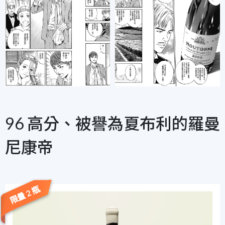
96 高分、被譽為夏布利的羅曼
尼康帝
限量 2 瓶