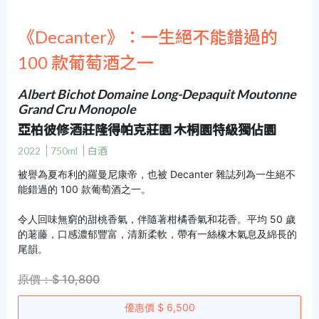
《Decanter》：一生絕不能錯過的
100 款葡萄酒之一
Albert Bichot Domaine Long-Depaquit Moutonne
Grand Cru Monopole
亞柏彼修酒莊隆得帕克莊園 木桐園特級獨佔園
2022
750ml
白酒
被譽為夏布利的羅曼尼康帝，也被 Decanter 雜誌列為一生絕不
能錯過的 100 款葡萄酒之一。
令人回味無窮的甜桃香氣，伴隨著柑橘香氣和花香。平均 50 歲
的荖藤，口感濃郁豐富，清新柔軟，帶有一絲橡木氣息及綿長的
尾韻。
原價：$ 10,800
優惠價 $ 6,500