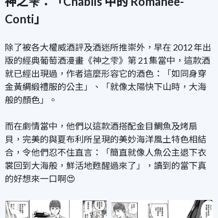
神之雫：「Chablis 中的 Romanee-
Conti」
除了被各大權威酒評及酒迷所推崇外，早在 2012 年出
版的經典葡萄酒漫畫《神之雫》第 21 集當中，這款酒
就已經出現過，作者這麼形容它的酒色：「如同身穿
金黃綢緞禮服的公主」、「就像太陽快下山時，大海
般的顏色」。
而在劇情當中，他們以這款酒搭配金目鯛魚及烤扇
貝，完美的與夏布利所呈現的美妙海洋風土特色相結
合，令他們忍不住直言：「簡直就像人魚公主退下衣
裳回到大海般，鮮活地甦醒過來了」，讀到的當下真
的好想來一口啊😍