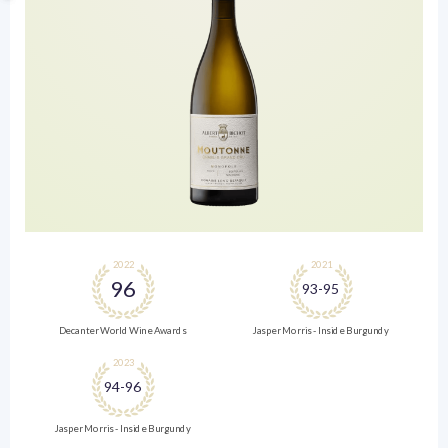
2022
2021
96
93-95
Decanter World Wine Awards
Jasper Morris - Inside Burgundy
2023
94-96
Jasper Morris - Inside Burgundy