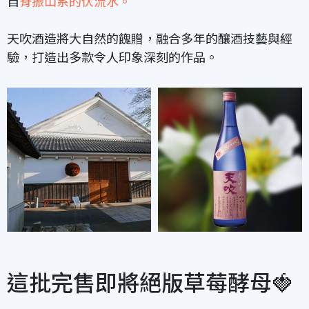
自
脊振山系的伏流水。
天吹酒造將大自然的餽贈，融合多年的釀酒技藝與經
驗，打造出多款令人印象深刻的作品。
這批完售即將絕版草莓酵母🍓