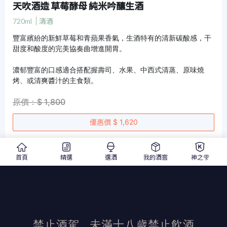
天吹酒造 草莓酵母 純米吟釀生酒
720ml
清酒
豐富繽紛的新鮮草莓和青蘋果香氣，生酒特有的清新碳酸感，干
甜度和酸度的完美協奏曲增進開胃。
濃郁豐富的口感適合搭配握壽司、水果、中西式清蒸、原味燒
烤、或清爽醬汁的主食類。
原價：$ 1,800
優惠價 $ 1,620
首頁
精選
選酒
我的酒窖
神之雫
發布日期：2025/9/1
活動結束後加佳酒保有活動最終解釋權
禁止酒駕
未滿十八歲禁止飲酒