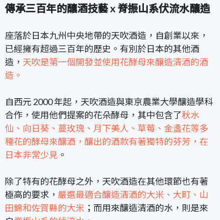
傳承三百年的釀酒技藝 x 脊振山系伏流水釀造
座落於日本九州中央地帶的天吹酒造，自創業以來，
已經擁有超過三
百年的歷史。
有別於日本的其他酒
造，
天吹是第一個開發並使用花酵母來釀造清酒的酒
造。
自西元 2000 年起，天吹酒造與東京農業大學釀造學科
合作，使用他們提案的花朵酵母，其中包含了
秋水
仙、向日葵、蔓玫瑰、月下美人、草莓、金盞花等多
種花的酵母來釀酒，釀出的酒款有著獨特的芬芳，在
日本非常少見
。
除了特有的花酵母之外，天吹酒造在其他環節也有著
極高的要求，
嚴選最適合釀造清酒的大米、大町、山
田錦和佐賀縣的大米
；而用來釀造清酒的水，則是來