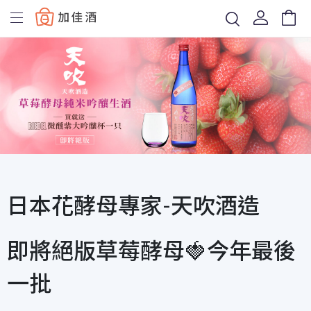
Baccus
日本花酵母專家-天吹酒造
即將絕版草莓酵母🍓今年最後
一批