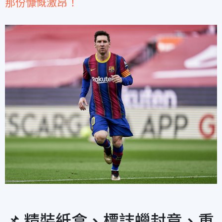
那份慷慨激昂！
📌 精裝紙盒、標誌蠟封章、重