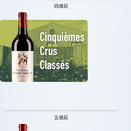
四級莊
五級莊