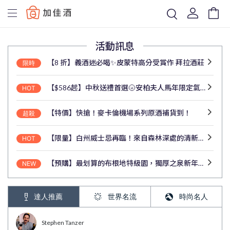
Baccus
活動訊息
【8 折】義酒迷必喝✨皮蒙特高分受賞作 拜拉酒莊
限時
【$586起】中秋送禮首選🌝安柏夫人馬年限定氣泡酒來了
HOT
【特價】快搶！麥卡倫機場系列原酒補貨到！
超殺
【限量】白州威士忌再臨！來自森林深處的清新酒韻
HOT
【預購】最划算的布根地特級園，獨厚之泉新年份預購中！
NEW
達人推薦
世界名流
時尚名人
Stephen Tanzer