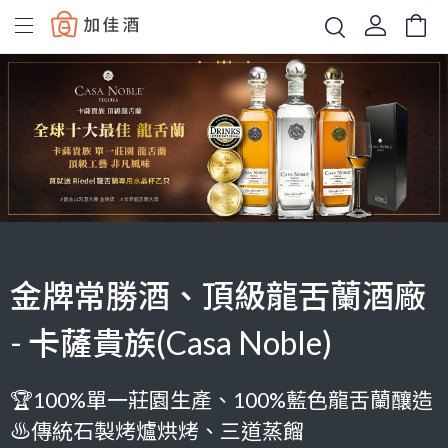
Baccus
金牌常勝酒、頂級龍舌蘭酒廠
- 卡薩貴族(Casa Noble)
🏆100%單一莊園生產、100%藍色龍舌蘭釀造
♨傳統石製烤爐烘烤、三道蒸餾