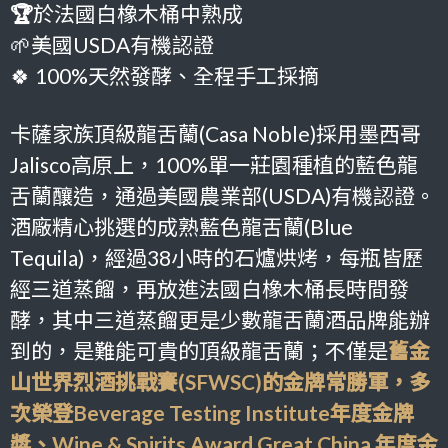
🏆
於法國白橡木桶中熟成
🌱美國USDA有機認證
🍀 100%天然發酵、全程手工採摘
卡薩家族頂級龍舌蘭(Casa Noble)採用墨西哥
Jalisco高原上，100%單一莊園種植的藍色龍
舌蘭釀造，通過美國農業部(USDA)有機認證。
酒廠精心挑選的成熟藍色龍舌蘭(Blue
Tequila)，經過38小時的石爐烘烤，每瓶皆歷
經三道蒸餾，再放進法國白橡木桶長時間發
酵，其中三道蒸餾更是少數龍舌蘭酒品牌能辦
到的，是難能可貴的頂級龍舌蘭；不僅是
舊金
山世界烈酒挑戰賽(SFWSC)的金牌常勝軍，多
次榮登Beverage Testing Institute年度金牌
獎、Wine & Spirits Award Great China 年度金