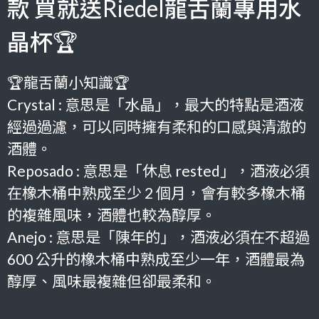
款 買就送Riedel龍舌蘭專用水
晶杯🏆
🏆龍舌蘭小知識🏆
Crystal :
意思是「水晶」，最大的特點是酒液
經過
過濾，可以同時擁有柔和的口感與清澈的
酒體。
Reposado : 意思是「休息 rested」，酒液必須
在橡木桶中熟成至少 2 個月，會有較多橡木桶
的複雜風味，酒體也較為醇厚。
Anejo : 意思是「陳年的」，
酒液
必須在不超過
600 公升的橡木桶中
熟成至少
一年，
酒體最為
醇厚、風味最複雜但卻最柔和。