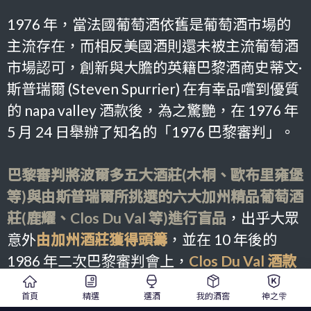
1976 年，當法國葡萄酒依舊是葡萄酒市場的
主流存在，而相反美國酒則還未被主流葡萄酒
市場認可，創新與大膽的英籍巴黎酒商史蒂文·
斯普瑞爾 (Steven Spurrier) 在有幸品嚐到優質
的 napa valley 酒款後，為之驚艷，在 1976 年
5 月 24 日舉辦了知名的「1976 巴黎審判」。
巴黎審判將波爾多五大酒莊(木桐、歐布里雍堡
等)與由斯普瑞爾所挑選的六大加州精品葡萄酒
莊(鹿耀、Clos Du Val 等)進行盲品
，出乎大眾
意外
由加州酒莊獲得頭籌
，並在 10 年後的
1986 年二次巴黎審判會上，
Clos Du Val 酒款
則大放異彩，奪得第一
。
首頁
精選
選酒
我的酒窖
神之雫