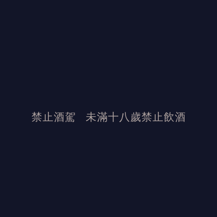
在審判會上評審各個來頭不小，從
羅曼尼康帝
莊負責人奧伯特·德維蘭到著名葡萄酒雜誌
LRVF 編輯奧黛特·汗，紛紛都前來參與活動
。
在活動結束後
，不能忍受此等屈辱的
法國人紛
紛要求收回計分單
，並且在審判結束之後，主
辦人斯普瑞爾先生也遭受到法國許多知名酒莊
的批評。
禁止酒駕
未滿十八歲禁止飲酒
發布日期：2024/10/23
活動結束後加佳酒保有活動最終解釋權