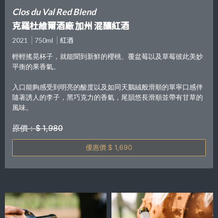
Clos du Val Red Blend
克羅杜維爾酒廠 加州 混釀紅酒
2021
750ml
紅酒
輕輕搖晃杯子，就能聞到新鮮的櫻桃、覆盆莓以及草莓彼此美妙
平衡的果香氣。
入口能夠感受到明亮的酸度以及如同天鵝絨般滑順的單寧口感伴
隨著誘人的李子，黑巧克力的香氣，尾韻悠長滑順並帶有甘草的
風味。
原價：$ 1,980
優惠價 $ 1,690