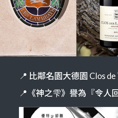
📍 比鄰名園大德園 Clos de T
📍《神之雫》譽為『令人