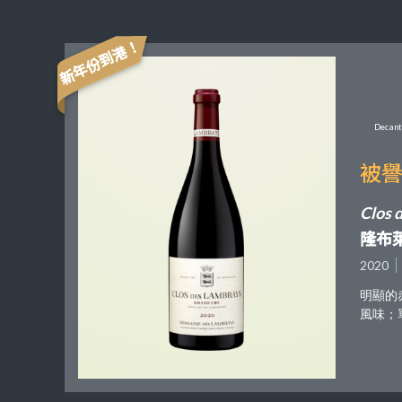
新年份到港！
Decant
被
Clos 
隆布
2020
明顯的
風味；