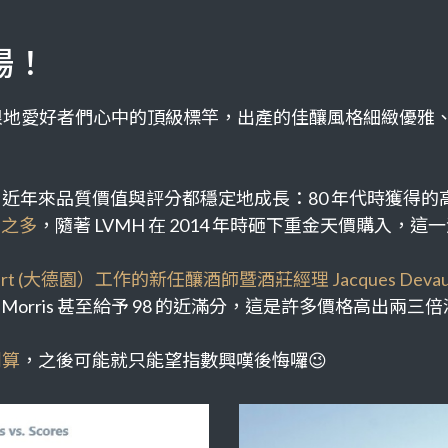
場！
根地愛好者們心中的頂級標竿，出產的佳釀風格細緻優雅
，近年來品質價值與評分都穩定地成長：
80
年代時獲得的
倍之多
，隨著
LVMH
在
2014
年時砸下重金天價購入，這一
rt (
大德園）工作的新任釀酒師暨酒莊經理
Jacques Deva
 Morris
甚至給予
98
的近滿分，這是許多價格高出兩三倍
划算
，之後可能就只能望指數興嘆後悔囉😉