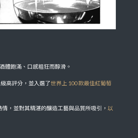
，同時酒體飽滿、口感粗狂而醇滑。
 星級高評分，並入選了
世界上 100 款最佳紅葡萄
隆布萊團隊的熱情，並對其精湛的釀造工藝與品質所吸引，
以