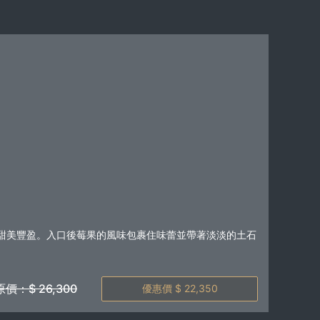
甜美豐盈。入口後莓果的風味包裹住味蕾並帶著淡淡的土石
原價：$ 26,300
優惠價 $ 22,350