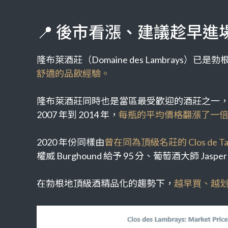
📍 後市看漲、建議趁早進
隆布萊酒莊（Domaine des Lambrays）
已是勃
舒適的品飲經驗。
隆布萊酒莊
同時也是當區最受歡迎的酒莊之一
2007
年到
2014
年，
每瓶的平均價格翻漲了一
2020
年份同樣由
曾在同為頂級名莊的
Clos de Ta
權威
Burghound
給予
95
分、葡萄酒大師
Jasper
在勃根地頂級酒精品化的趨勢下，
越早買、越