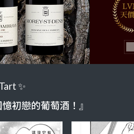
art ✨
回憶初戀的葡萄酒！』