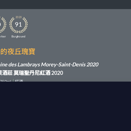
0
2020
0
91
arker
Burghound
調的夜丘瑰寶
ne des Lambrays Morey-Saint-Denis 2020
酒莊 莫瑞聖丹尼紅酒 2020
750ml
紅酒
來自莫瑞聖丹尼村莊（Morey-Saint-Denis）斜坡頂部兩個大小相近的地
 la Rue de Vergy"）。由於葡萄園實施有機耕作，年產量極為稀少。
李子果香，豐富的氣味展現出濃稠的密度，圓滑的肉質風味帶出中等酒體
藏陳年，都能發掘無窮的樂趣。