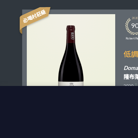
必喝村莊級
202
9
Robert P
低
Domai
隆布萊
2020
此款紅酒
（"En
濃郁的
選擇窖