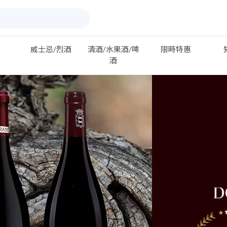
威士忌/烈酒
清酒/水果酒/啤
限時特惠
酒