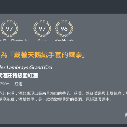
2020
2020
2020
97
97
96
er World Wine Awards
Vinous
Wine Advocate
譽為「戴著天鵝絨手套的鐵拳」
des Lambrays Grand Cru
萊酒莊特級園紅酒
750ml
紅酒
赤紅色澤，酒款表現出高尚且精緻的香菇、落葉、熟紅莓果與土壤氣息，
單寧細緻，酒體雄厚，是一款強勁卻典雅的美酒。尾韻溫暖適中。