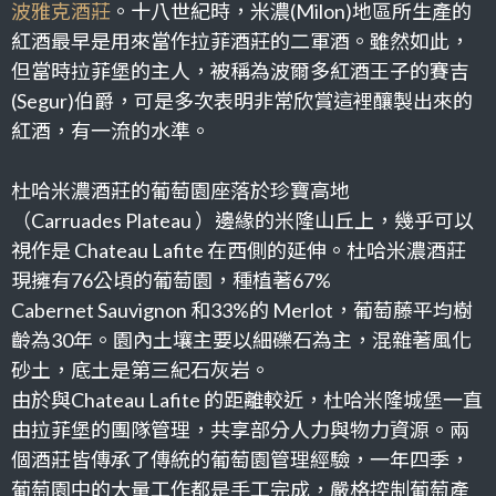
波雅克酒莊
。十八世紀時，米濃(Milon)地區所生產的
紅酒最早是用來當作拉菲酒莊的二軍酒。雖然如此，
但當時拉菲堡的主人，被稱為波爾多紅酒王子的賽吉
(Segur)伯爵，可是多次表明非常欣賞這裡釀製出來的
紅酒，有一流的水準。
杜哈米濃酒莊的葡萄園座落於珍寶高地
（Carruades Plateau ）邊緣的米隆山丘上，幾乎可以
視作是 Chateau Lafite 在西側的延伸。杜哈米濃酒莊
現擁有76公頃的葡萄園，種植著67%
Cabernet Sauvignon 和33%的 Merlot，葡萄藤平均樹
齡為30年。園內土壤主要以細礫石為主，混雜著風化
砂土，底土是第三紀石灰岩。
由於與Chateau Lafite 的距離較近，杜哈米隆城堡一直
由拉菲堡的團隊管理，共享部分人力與物力資源。兩
個酒莊皆傳承了傳統的葡萄園管理經驗，一年四季，
葡萄園中的大量工作都是手工完成，嚴格控制葡萄產