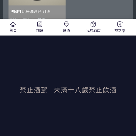
法國杜哈米濃酒莊 紅酒
2004
750ml
紅酒
$ 5,050
$ 5,050
首頁
精選
選酒
我的酒窖
神之雫
加入詢價單
禁止酒駕
未滿十八歲禁止飲酒
發布日期：2021/11/9
活動結束後加佳酒保有活動最終解釋權