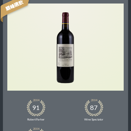
巔峰適飲
2004
2004
91
87
Robert Parker
Wine Spectator
2004