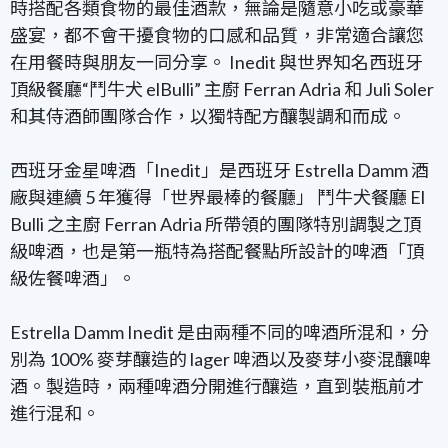
時搭配各類食物的最佳酒款，無論是隨意小吃或豪華
盛宴，都不會干擾食物的口感和品質，非常適合讓您
在用餐時與朋友一同分享。 Inedit 與世界知名西班牙
頂級餐廳“鬥牛犬 elBulli” 主廚 Ferran Adria 和 Juli Soler
和其侍酒師團隊合作，以獨特配方釀製調和而成。
西班牙金星啤酒「Inedit」是西班牙 Estrella Damm 酒
廠與連續 5 年獲得「世界最棒的餐廳」 鬥牛犬餐廳 El
Bulli 之主廚 Ferran Adria 所帶領的團隊特別調製之頂
級啤酒，也是第一瓶特為搭配餐點所設計的啤酒「頂
級佐餐啤酒」。
Estrella Damm Inedit 是由兩種不同的啤酒所混和，分
別為 100% 麥芽釀造的 lager 啤酒以及麥芽小麥混釀啤
酒。製造時，兩種啤酒分開進行釀造，直到裝瓶前才
進行混和。