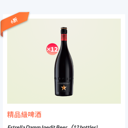
6折
精品級啤酒
Estrella Damm Inedit Beer （12 bottles)