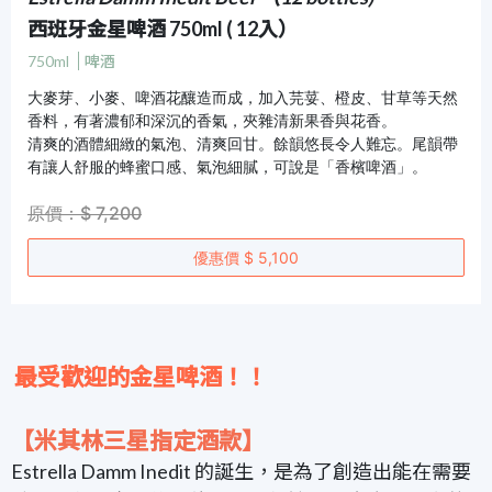
西班牙金星啤酒 750ml ( 12入）
750ml
啤酒
大麥芽、小麥、啤酒花釀造而成，加入芫荽、橙皮、甘草等天然
香料，有著濃郁和深沉的香氣，夾雜清新果香與花香。
清爽的酒體細緻的氣泡、清爽回甘。餘韻悠長令人難忘。尾韻帶
有讓人舒服的蜂蜜口感、氣泡細膩，可說是「香檳啤酒」。
原價：$ 7,200
優惠價 $ 5,100
最受歡迎的金星啤酒！！
【米其林三星指定酒款】
Estrella Damm Inedit 的誕生，是為了創造出能在需要