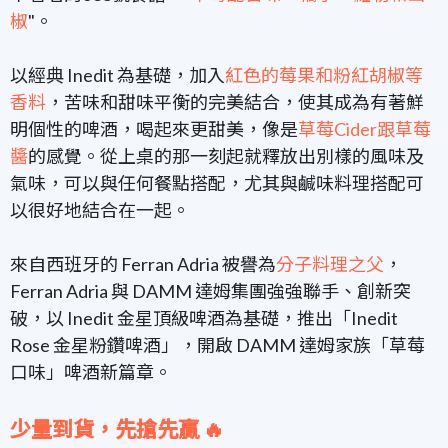
椒
"。
以經典 Inedit 為基礎，加入
紅色的莓果和粉紅胡椒等
香料
，苦味和甜味平衡的完美結合，使其成為有著鮮
明個性的啤酒，喝起來更甜美，像是
草莓Cider跟草莓
醬
的感覺。從上桌的那一刻起就釋放出別樣的風味及
氣味，可以與任何餐點搭配，尤其與鹹味料理搭配可
以很好地結合在一起。
來自西班牙的 Ferran Adria 被譽為
分子料理之父
，
Ferran Adria 與 DAMM 達姆集團強強聯手、創新突
破，以 Inedit 金星頂級啤酒為基礎，推出「Inedit
Rose 金星粉鑽啤酒」，開啟 DAMM 達姆家族「草莓
口味」啤酒新篇章。
少量到貨，先搶先贏 🔥