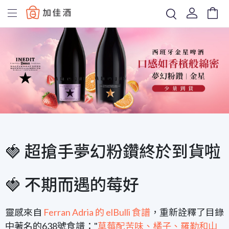
Baccus
🍓 超搶手夢幻粉鑽終於到貨啦
🍓 不期而遇的莓好
靈感來自
Ferran Adria 的 elBulli 食譜
，重新詮釋了目錄
中著名的638號食譜："
草莓配苦味、橘子、羅勒和山