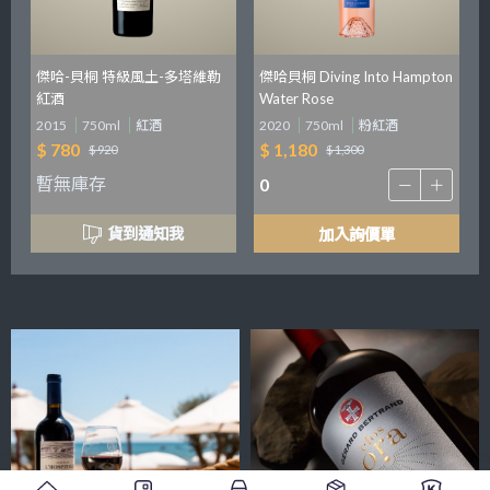
傑哈-貝桐 特級風土-多塔維勒
傑哈貝桐 Diving Into Hampton
紅酒
Water Rose
2015
750ml
紅酒
2020
750ml
粉紅酒
$ 780
$ 1,180
$ 920
$ 1,300
暫無庫存
貨到通知我
加入詢價單