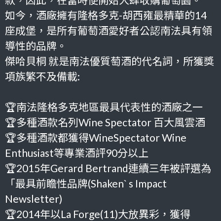
如今，
酒廠擁有隆格多克-胡西雍最精華的14
座成堡，
是所有葡萄酒愛好者公認南法具有領
導性的品牌。
傑哈貝桐
就是南法優質萄酒的代名詞，所獲獎
項族繁不及備載:
🏆南法隆格多克地區最具代表性的酒廠之一
🏆多種酒款名列Wine Spectator 百大風雲酒
🏆多種酒款都獲得WineSpectator Wine
Enthusiast等專業酒評90分以上
🏆2015年Gerard Bertrand連續三年被評選為
「最具前瞻性品牌(Shaken` s Impact
Newsletter)
🏆2014年以La Forge(11)大放異彩，獲得