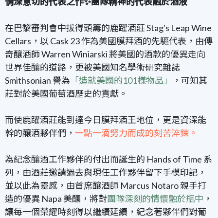
情深意切的代表之作✨團隊精神的代表融於酒液
在巴黎審判會中拔得頭籌的鹿躍酒莊 Stag's Leap Wine
Cellars
，以 Cask 23 作為美國膜拜酒的先驅代表，由傳
奇釀酒師 Warren Winiarski 將美國的酒款的優異走向
世界佳釀的道路，更被美國知名學術研究雜誌
Smithsonian 譽為
「造就美國的101樣物品」
，可知其
莊對於美國葡萄酒歷史的貢獻。
而使鹿躍酒莊能到達今日膜拜酒王地位，更是資深能
幹的釀酒夥伴們，
一點一滴努力而成的刻苦淬鍊。
為紀念釀酒工作夥伴的付出而誕生的 Hands of Time 系
列，由酒莊邀請過去與現任工作夥伴留下手模印記，
並以此為靈感，由首席釀酒師
Marcus Notaro 親手打
造的優異 Napa 美釀
，將對
團隊深刻的情懷融於瓶中
，
讓每一個榮耀時刻得以繼續延續，紀念著夥伴們對葡