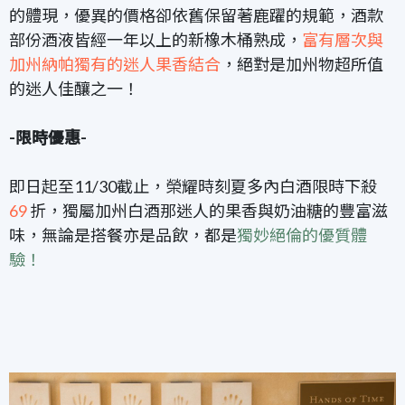
的體現，優異的價格卻依舊保留著鹿躍的規範，酒款
部份酒液皆經一年以上的新橡木桶熟成，
富有層次與
加州納帕獨有的迷人果香結合
，絕對是加州物超所值
的迷人佳釀之一！
-限時優惠-
即日起至11/30截止
，榮耀時刻夏多內白酒限時下殺
69
折，獨屬加州白酒那
迷人的果香與奶油糖的豐富滋
味
，無論是搭餐亦是品飲，都是
獨妙絕倫的優質體
驗！