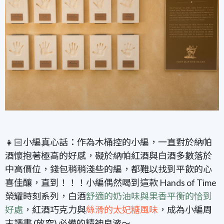
👧🏻小編真心話
：作為木桶控的小編，一直對於納帕
酒懷抱著極高的好感，礙於納帕紅酒與白酒多數落於
中高價位，錢包稍稍淺些的編，都難以找到平飲的心
喜佳釀，直到！！！小編偶然喝到這款 Hands of Time
榮耀時刻系列，白酒
舒適的奶油味與果香平衡的恰到
好處
，紅酒巧克力與
絲滑的太妃糖風味
，成為小編周
末讀書 (放空) 必備的精神良液～