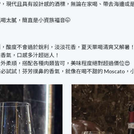
，現代且具有設計感的酒標，無論在家喝、帶去海邊或是
喝太膩，簡直是小資族福音🤭
酒，酸度不會過於銳利，淡淡花香，夏天單喝清爽又解暑
果香氣，口感多汁超迷人！
意外柔順，搭配各種肉類皆可，美味程度絕對超過價位😍
試試！芬芳撲鼻的香氣，就像在喝不甜的 Moscato，小