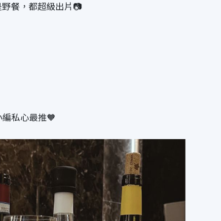
野餐，都超級出片📷
！
編私心最推🧡