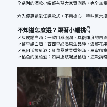
全系列的酒款小編都有幫大家實測過，完全無雷
六入優惠還能任選款式，不用擔心一種味道六瓶
不知道怎麼選？跟著小編挑👇
📌灰皮諾白酒：一款口感圓潤、具複雜度的白
📌葛里諾白酒：西西里必喝原生品種，濃郁花
📌黑阿沃拉紅酒：紅莓桑葚果香飽滿、單寧卻
📌橘色的風橘酒：如果還沒喝過橘酒，這款請務必