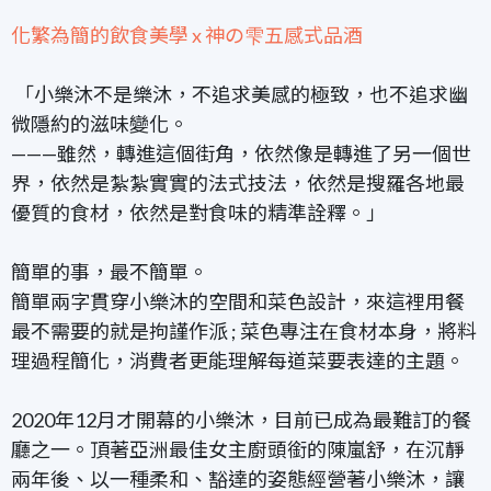
化繁為簡的飲食美學 x
神の雫五感式品酒
「小樂沐不是樂沐，不追求美感的極致，也不追求幽
微隱約的滋味變化。
———雖然，轉進這個街角，依然像是轉進了另一個世
界，依然是紮紮實實的法式技法，依然是搜羅各地最
優質的食材，依然是對食味的精準詮釋。」
簡單的事，最不簡單。
簡單兩字貫穿小樂沐的空間和菜色設計，來這裡用餐
最不需要的就是拘謹作派 ;
菜色專注在食材本身，將料
理過程簡化，消費者更能理解每道菜要表達的主題。
2020年12月才開幕的小樂沐，目前已成為最難訂的餐
廳之一。頂著亞洲最佳女主廚頭銜的陳嵐舒，在沉靜
兩年後、以一種柔和、豁達的姿態經營著小樂沐，讓