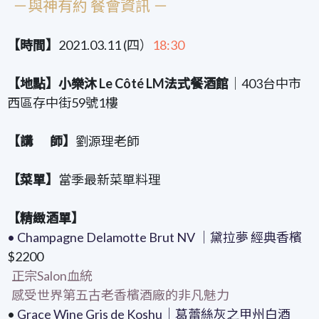
－與神有約 餐會資訊 －
【時間】
2021.03.11 (四）
18:30
【地點】小樂沐 Le Côté LM法式餐酒館
｜403台中市
西區存中街59號1樓
【講 師】
劉源理老師
【菜單】
當季最新菜單料理
【精緻酒單】
• Champagne Delamotte Brut NV ｜黛拉夢 經典香檳
$2200
正宗
Salon
血統
感受世界第五古老香檳酒廠的非凡魅力
•
Grace Wine
Gris de Koshu
｜葛蕾絲灰之甲州白酒