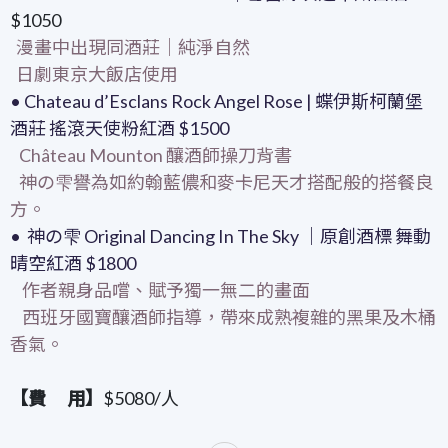
$1050
漫畫中出現同酒莊｜純淨自然
日劇東京大飯店使用
•
Chateau d’Esclans
Rock Angel Rose | 蝶伊斯柯蘭堡
酒莊 搖滾天使粉紅酒 $1500
Château Mounton 釀酒師操刀背書
神の雫譽為如約翰藍儂和麥卡尼天才搭配般的搭餐良
方。
• 神の雫 Original Dancing In The Sky ｜原創酒標 舞動
晴空紅酒 $1800
作者親身品嚐、賦予獨一無二的畫面
西班牙國寶釀酒師指導，帶來成熟複雜的黑果及木桶
香氣。
【費 用】
$5080/人