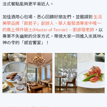
法式餐點能夠更平易近人。
加佳酒用心包場、悉心回饋好朋友們，並邀請到
生活
美學品牌「飲君子」創辦人、華人葡萄酒專家中唯一
的風土條件碩士(Master of Terroir) -- 劉源理老師
，以
專業不失幽默的分享方式，帶領大家一同進入米其林x
神の雫的「感官饗宴」！