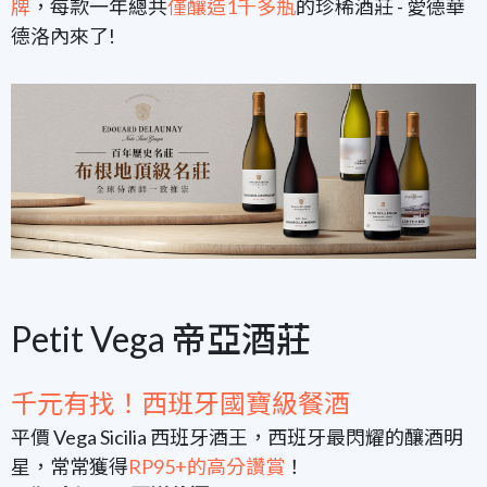
牌
，每款一年總共
僅釀造1千多瓶
的珍稀酒莊 - 愛德華
德洛內來了!
Petit Vega 帝亞酒莊
千元有找！西班牙國寶級餐酒
平價 Vega Sicilia 西班牙酒王，西班牙最閃耀的釀酒明
星，常常獲得
RP95+的高分讚賞
！