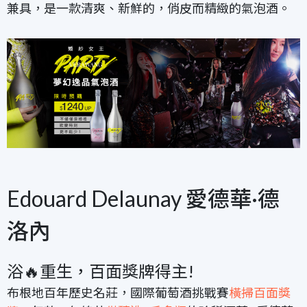
兼具，是一款清爽、新鮮的，俏皮而精緻的氣泡酒。
Edouard Delaunay 愛德華·德
洛內
浴🔥重生，百面獎牌得主!
布根地百年歷史名莊，國際葡萄酒挑戰賽
橫掃百面獎