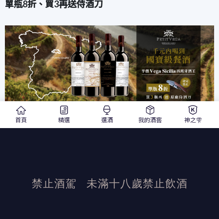
單瓶8折、買3再送侍酒刀
首頁
精選
選酒
我的酒窖
神之雫
發布日期：2022/11/10
活動結束後加佳酒保有活動最終解釋權
禁止酒駕
未滿十八歲禁止飲酒