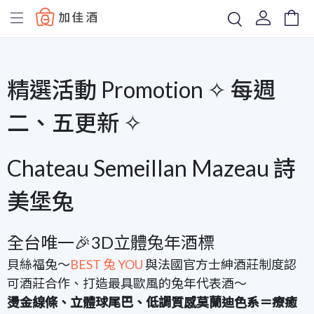
Baccus
精選活動 Promotion ✧ 每週
二、五更新 ✧
Chateau Semeillan Mazeau 詩
美堡兔
全台唯一🎉3D立體兔年酒標
貝絲福兔～
BEST 兔 YOU
與法國官方士紳酒莊制度認
可酒莊合作、打造最具歐風的兔年代表酒～
燙金線條、立體球尾巴、低調質感莫蘭迪色系＝療癒