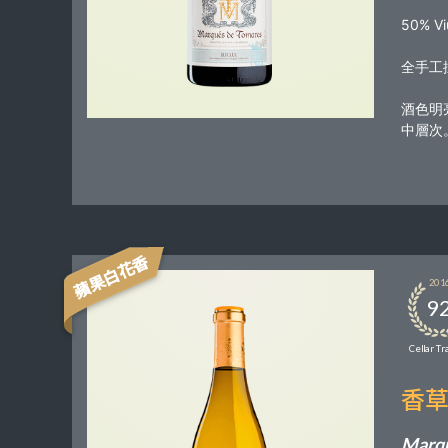
50% Vi
全手工
酒色明
中層次
蘋果白花香
201
9
Cellar Tr
香
Marqu