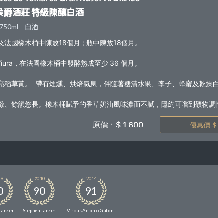
侯爵酒莊 特級陳釀白酒
750ml
白酒
及法國橡木桶中陳放18個月 ; 瓶中陳放18個月。
 Viura，在法國橡木桶中發酵熟成至少 36 個月。
亮稻草黃。 帶有煙燻、烘焙氣息，伴隨著糖漬水果、李子、蜂蜜及乾燥
緻、餘韻悠長。橡木桶賦予的香草奶油風味濃而不膩，隱約可嚐到礦物調
原價：$ 1,600
優惠
09
2010
2014
0
90
91
Tanzer
Stephen Tanzer
Vinous Antonio Galloni