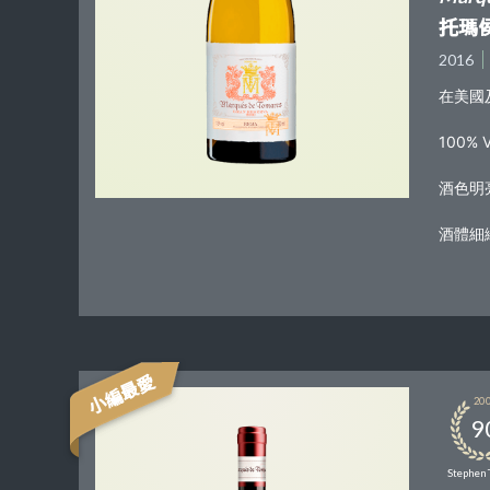
托瑪
2016
在美國
100%
酒色明
酒體細
小編最愛
20
9
Stephen 