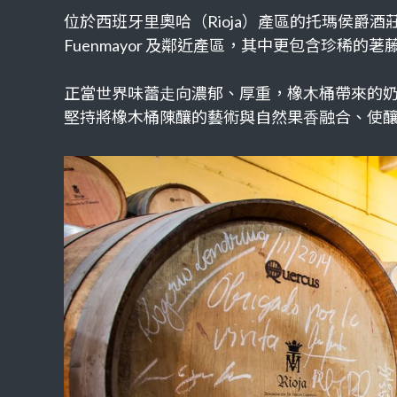
位於西班牙里奧哈（Rioja）產區的托瑪侯爵酒莊 M
Fuenmayor 及鄰近產區，其中更包含珍稀的荖
正當世界味蕾⾛向濃郁、厚重，橡⽊桶帶來的奶油甜⾹變
堅持將橡木桶陳釀的藝術與⾃然果⾹融合、使