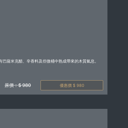
有巴薩米克醋、辛香料及些微桶中熟成帶來的木質氣息。
原價：$ 980
優惠價 $ 980