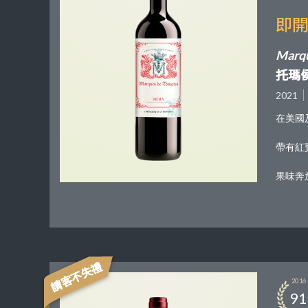
即開
Marqu
托瑪
2021
在美國及
帶有紅
果味奔
請客不失禮
2016
91