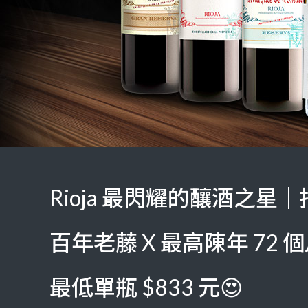
Rioja 最閃耀的釀酒之星｜托瑪
百年老藤 X 最高陳年 72 
最低單瓶 $833 元😍