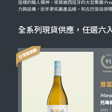
這樣的職人精神，使其被西班牙的大型集團 Premium
力與設備，近年更拓展產品線，和古巴雪茄領導品
全系列現貨供應，任選六入 
日常普飲款
2020
91
Guia Pen
豐
Marqu
托瑪
2021