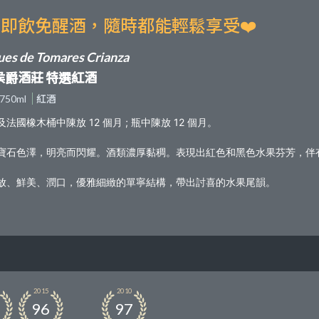
即飲免醒酒，隨時都能輕鬆享受❤️
es de Tomares Crianza
侯爵酒莊 特選紅酒
750ml
紅酒
法國橡木桶中陳放 12 個月 ; 瓶中陳放 12 個月。
寶石色澤，明亮而閃耀。酒類濃厚黏稠。表現出紅色和黑色水果芬芳，伴
放、鮮美、潤口，優雅細緻的單寧結構，帶出討喜的水果尾韻。
2015
2010
96
97