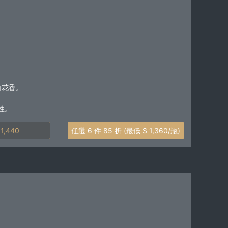
白花香。
性。
價 $ 1,440
任選 6 件 85 折 (最低 $ 1,360/瓶)