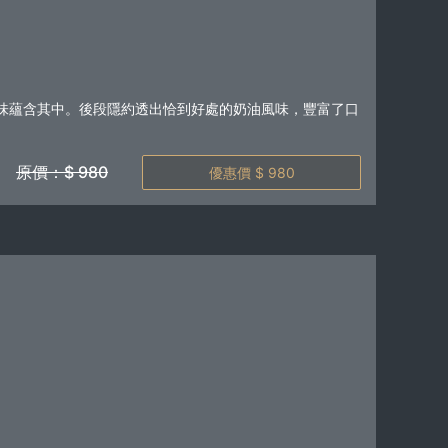
味蘊含其中。後段隱約透出恰到好處的奶油風味，豐富了口
原價：$ 980
優惠價 $ 980