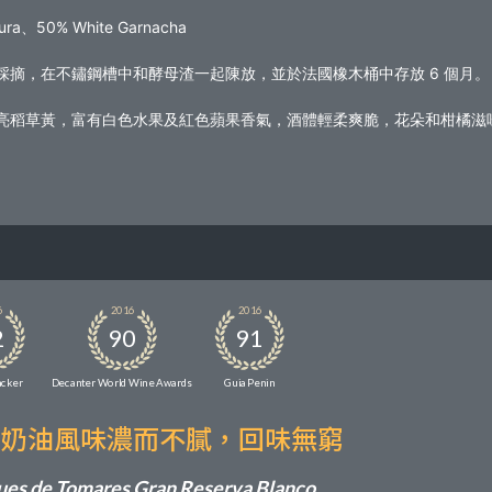
ura、50% White Garnacha
採摘，在不鏽鋼槽中和酵母渣一起陳放，並於法國橡木桶中存放 6 個月。
亮稻草黃，富有白色水果及紅色蘋果香氣，酒體輕柔爽脆，花朵和柑橘滋
。
6
2016
2016
2
90
91
acker
Decanter World Wine Awards
Guia Penin
草奶油風味濃而不膩，回味無窮
es de Tomares Gran Reserva Blanco