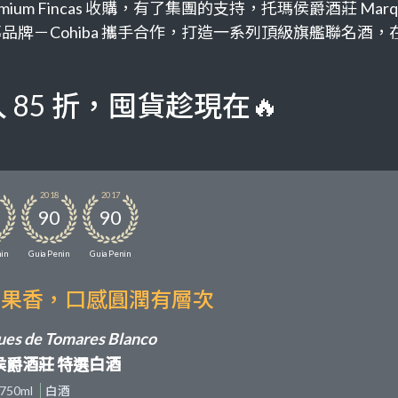
 Fincas 收購，有了集團的支持，托瑪侯爵酒莊 Marque
牌－Cohiba 攜手合作，打造一系列頂級旗艦聯名酒
85 折，囤貨趁現在🔥
2018
2017
90
90
in
Guia Penin
Guia Penin
富果香，口感圓潤有層次
es de Tomares Blanco
侯爵酒莊 特選白酒
750ml
白酒