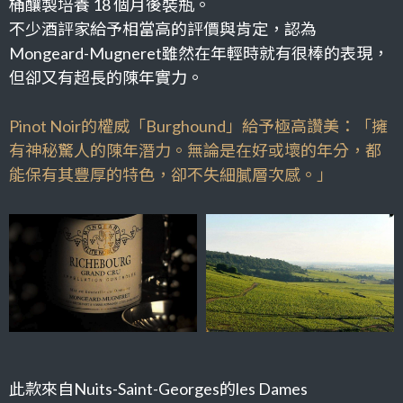
桶釀製培養
18
個月後裝瓶。
不少酒評家給予相當高的評價與肯定，認為
Mongeard-Mugneret
雖然在年輕時就有很棒的表現，
但卻又有超長的陳年實力。
Pinot Noir
的權威「
Burghound
」給予極高讚美：
「擁
有神秘驚人的陳年潛力。無論是在好或壞的年分，都
能保有其豐厚的特色，卻不失細膩層次感。」
此款來自Nuits-Saint-Georges的les Dames