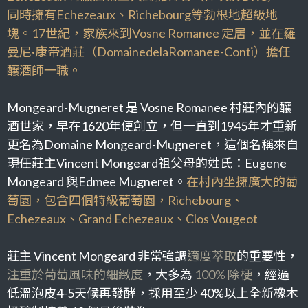
同時擁有Echezeaux、Richebourg等勃根地超級地
塊。17世紀，家族來到Vosne Romanee 定居，並在羅
曼尼·康帝酒莊（DomainedelaRomanee-Conti）擔任
釀酒師一職。
Mongeard-Mugneret
是
Vosne Romanee
村莊內的釀
酒世家，早在
1620
年便創立，但一直到
1945
年才重新
更名為
Domaine Mongeard-Mugneret
，這個名稱來自
現任莊主
Vincent Mongeard
祖父母的姓氏：
Eugene
Mongeard
與
Edmee Mugneret
。
在村內坐擁廣大的葡
萄園，包含四個特級葡萄園，
Richebourg
、
Echezeaux
、
Grand Echezeaux
、
Clos Vougeot
莊主
Vincent Mongeard
非常強調
適度萃取
的重要性，
注重於葡萄風味的細緻度
，大多為
100%
除梗
，經過
低溫泡皮
4-5
天候再發酵，採用至少
40%
以上全新橡木