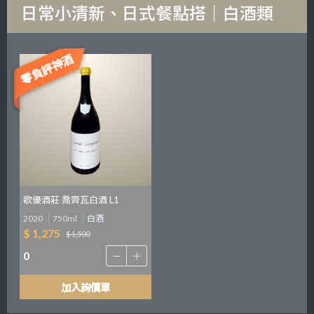
日常小清新、日式餐點搭｜白酒類
零負評神酒
歌優酒莊 喬齊瓦白酒 L1
2020
750ml
白酒
$ 1,275
$ 1,500
加入詢價單