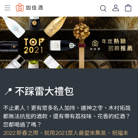
Baccus
📍 不踩雷大禮包
不止素人！更有眾多名人加持、連神之雫、木村拓哉
都無法抗拒的酒款，還有帶有荔枝味、花香的紅酒？
您都喝過了嗎？
2022 新春之際、就用2021眾人最愛來集氣、祝福未