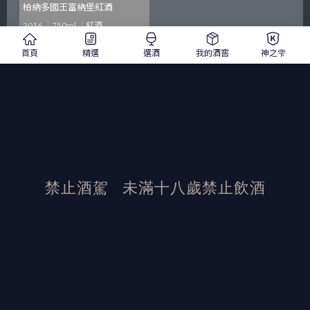
柏納多國王富納堡紅酒
2016
750ml
紅酒
$ 960
$ 1,200
首頁
精選
選酒
我的酒窖
神之雫
加入詢價單
禁止酒駕
未滿十八歲禁止飲酒
發布日期：2022/1/9
活動結束後加佳酒保有活動最終解釋權