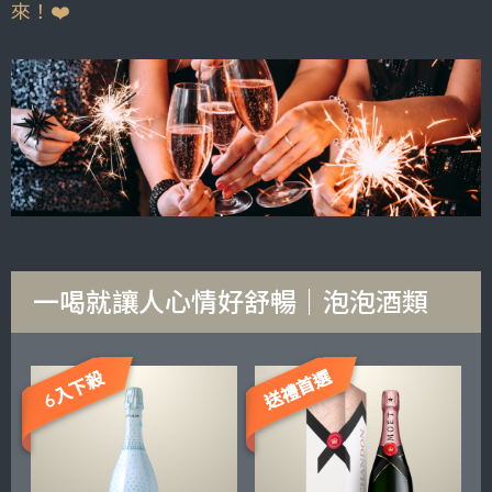
來！❤️
一喝就讓人心情好舒暢｜泡泡酒類
送禮首選
6入下殺