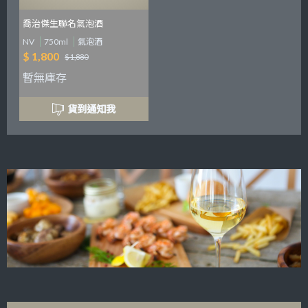
喬治傑生聯名氣泡酒
NV
750ml
氣泡酒
$ 1,800
$ 1,880
暫無庫存
貨到通知我