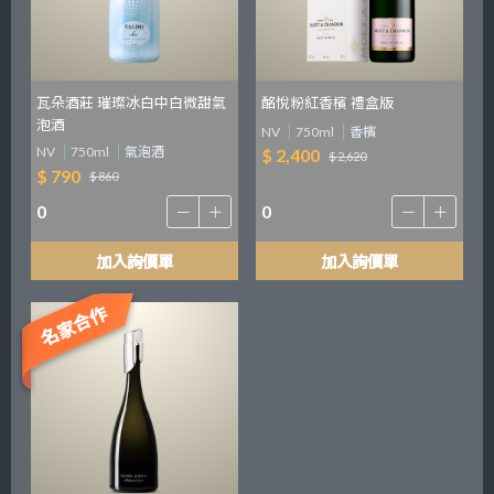
瓦朵酒莊 璀璨冰白中白微甜氣
酩悅粉紅香檳 禮盒版
泡酒
NV
750ml
香檳
NV
750ml
氣泡酒
$ 2,400
$ 2,620
$ 790
$ 860
加入詢價單
加入詢價單
名家合作