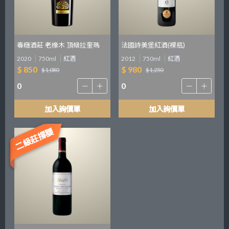
毒癮酒莊 老橡木 頂級拉奎瑪
法國詩美堡紅酒(裸瓶)
2020
750ml
紅酒
2012
750ml
紅酒
$ 850
$ 980
$ 1,080
$ 1,250
加入詢價單
加入詢價單
二級莊撐腰