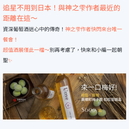
追星不用到日本！與神之雫作者最近的
距離在這～
資深葡萄酒迷心中的傳奇！
神之雫作者快閃來台唯一
餐會
！
超值酒展僅此一檔～
別再考慮了，快來和小編一起朝
聖
✨