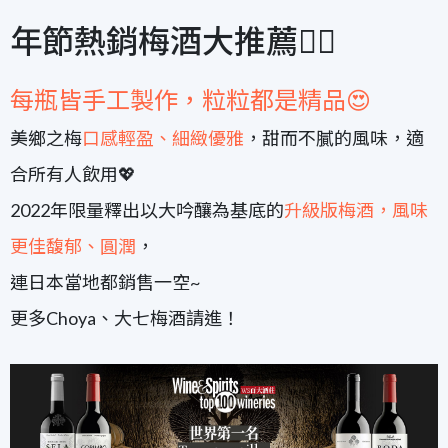
年節熱銷梅酒大推薦👍🏻
每瓶皆手工製作，粒粒都是精品😍
美鄉之梅
口感輕盈、細緻優雅
，甜而不膩的風味，適
合所有人飲用💖
2022年限量釋出以大吟釀為基底的
升級版梅酒，風味
更佳馥郁、圓潤
，
連日本當地都銷售一空~
更多Choya、大七梅酒請進！