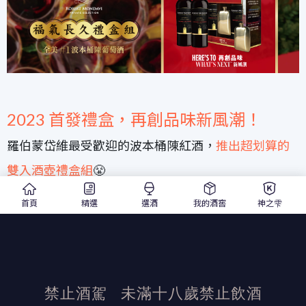
2023 首發禮盒，再創品味新風潮！
羅伯蒙岱維最受歡迎的波本桶陳紅酒，
推出
超划算的
雙入酒壺禮盒組
😤
兩瓶好酒加上一個
精美原廠酒壺
，買到賺到!
首頁
精選
選酒
我的酒窖
神之雫
發布日期：2023/1/4
活動結束後加佳酒保有活動最終解釋權
禁止酒駕
未滿十八歲禁止飲酒