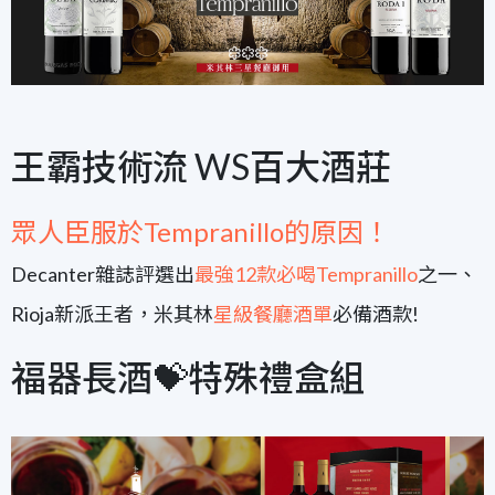
王霸技術流 WS百大酒莊
眾人臣服於Tempranillo的原因！
Decanter雜誌評選出
最強12款必喝Tempranillo
之一、
Rioja新派王者，米其林
星級餐廳酒單
必備酒款!
福器長酒💝特殊禮盒組