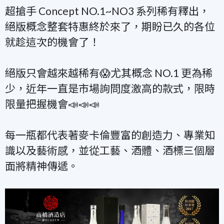
超搶手 Concept NO.1~NO3 系列稀有釋出，
絕版概念整套特惠終於來了，期盼已久的各位
就趁這次的機會了！
絕版只會越來越稀有😱尤其概念 NO.1 更為稀
少，近年一直是市場詢問度激高的款式，限時
限量把握機會📣📣📣
每一瓶都代表著麥卡倫豐富的創造力、專業知
識以及藝術感，並從工藝、酒體、酒標三個層
面將精神傳遞。