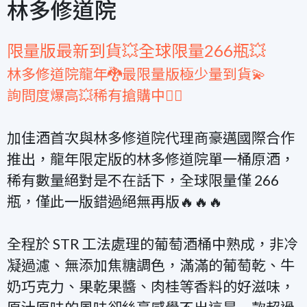
林多修道院
限量版最新到貨💥全球限量266瓶💥
林多修道院龍年🐉最限量版極少量到貨💫
詢問度爆高💥稀有搶購中🙆‍♂️
加佳酒首次與林多修道院代理商豪邁國際合作
推出，龍年限定版的林多修道院單一桶原酒，
稀有數量絕對是不在話下，全球限量僅 266
瓶，僅此一版錯過絕無再版🔥🔥🔥
全程於 STR 工法處理的葡萄酒桶中熟成，非冷
凝過濾、無添加焦糖調色，滿滿的葡萄乾、牛
奶巧克力、果乾果醬、肉桂等香料的好滋味，