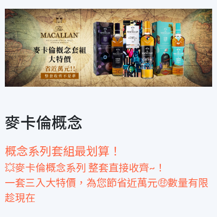
麥卡倫概念
概念系列套組最划算！
💥麥卡倫概念系列 整套直接收齊~！
一套三入大特價，為您節省近萬元🤑數量有限
趁現在