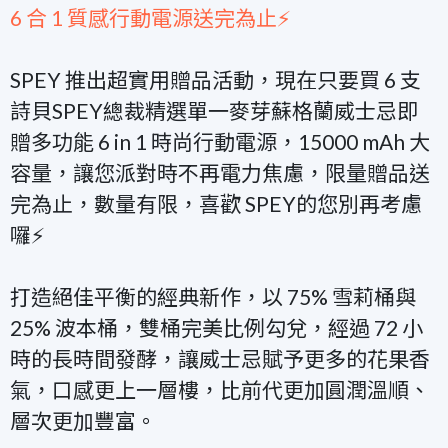
6 合 1 質感行動電源送完為止⚡
SPEY 推出超實用贈品活動，現在只要買 6 支
詩貝SPEY總裁精選單一麥芽蘇格蘭威士忌即
贈多功能 6 in 1 時尚行動電源，15000 mAh 大
容量，讓您派對時不再電力焦慮，限量贈品送
完為止，數量有限，喜歡 SPEY的您別再考慮
囉⚡
打造絕佳平衡的經典新作，以 75% 雪莉桶與
25% 波本桶，雙桶完美比例勾兌，經過 72 小
時的長時間發酵，讓威士忌賦予更多的花果香
氣，口感更上一層樓，比前代更加圓潤溫順、
層次更加豐富。