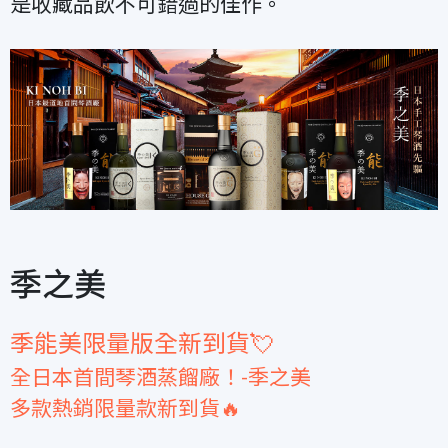
是收藏品飲不可錯過的佳作。
季之美
季能美限量版全新到貨💘
全日本首間琴酒蒸餾廠！-季之美
多款熱銷限量款新到貨🔥