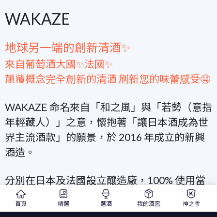
WAKAZE
地球另一端的創新清酒✨
來自葡萄酒大國✨法國✨
顛覆概念完全創新的清酒 刷新您的味蕾感受🤤
WAKAZE 命名來自「和之風」與「若勢（意指
年輕藏人）」之意，懷抱著「讓日本酒成為世
界主流酒款」的願景，於 2016 年成立的新興
酒造。
分別在日本及法國設立釀造廠，100% 使用當
地原料釀造，活用風土特色、遵循自然法則不
首頁
精選
選酒
我的酒窖
神之雫
斷推出創新酒款。