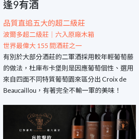
逢9有酒
品質直追五大的超二級莊
波爾多超二級莊｜六入原廠木箱
世界最偉大 155 間酒莊之一
有別於大部分酒莊的二軍酒採用較年輕葡萄藤
的做法，杜庫布卡堡則是因應葡萄個性、選用
來自四面不同特質葡萄園來區分出 Croix de
Beaucaillou，有著完全不輸一軍的美味！