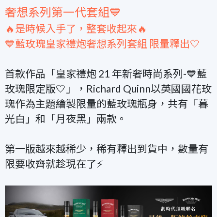
奢想系列第一代套組💙
🔥是時候入手了，整套收起來🔥
💙藍玫瑰皇家禮炮奢想系列套組 限量釋出🤍
首款作品「皇家禮炮 21 年新奢時尚系列-💙藍
玫瑰限定版🤍」，Richard Quinn以英國國花玫
瑰作為主題繪製限量的藍玫瑰瓶身，共有「暮
光白」和「月夜黑」兩款。
第一版越來越稀少，稀有釋出到貨中，數量有
限要收齊就趁現在了⚡