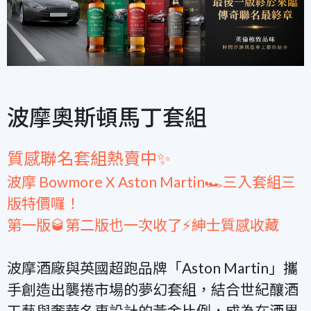
波摩奧斯頓馬丁套組
質感聯名套組熱賣中✨
波摩 Bowmore X Aston Martin🏎️三入套組三
版特價囉！
第一版🥃第二版也一次收了⚡紳士質感收藏
波摩酒廠與英國超跑品牌「Aston Martin」攜
手創造出襲捲市場的夢幻套組，結合世紀釀酒
工藝與奢華名車設計的黃金比例，成為在酒界