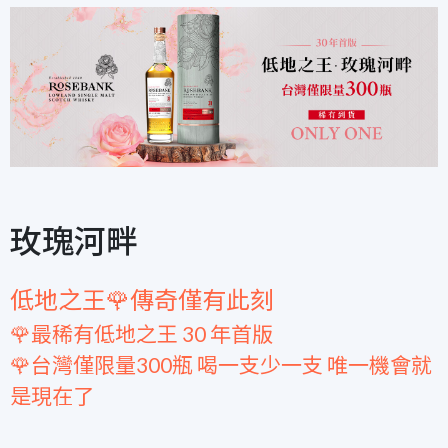
玫瑰河畔
低地之王🌹傳奇僅有此刻
🌹最稀有低地之王 30 年首版
🌹台灣僅限量300瓶 喝一支少一支 唯一機會就
是現在了