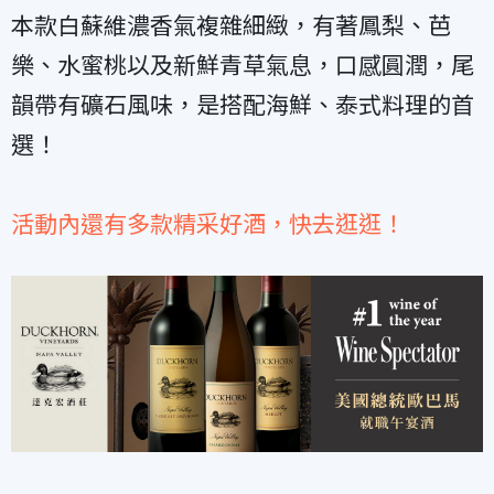
本款白蘇維濃香氣複雜細緻，有著鳳梨、芭
樂、水蜜桃以及新鮮青草氣息，口感圓潤，尾
韻帶有礦石風味，是搭配海鮮、泰式料理的首
選！
活動內還有多款精采好酒，快去逛逛！