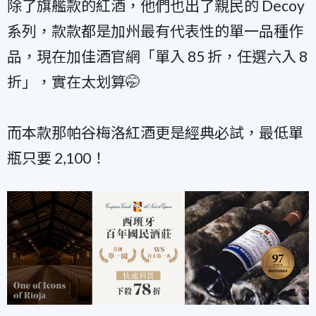
除了旗艦款的紅酒，他們也出了親民的 Decoy
系列，款款都是加州最有代表性的單一品種作
品，現在加佳酒官網「單入 85 折，任選六入 8
折」，實在太划算🤭
而本款那帕谷梅洛紅酒更是經典必試，最低單
瓶只要 2,100！