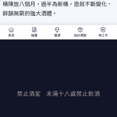
桶陳放八個月，過半為新桶，造就不斷變化、
餘韻無窮的強大酒體。
純淨、優雅、俐落，礦石韻味以及淡淡的奶油
首頁
精選
選酒
我的酒窖
神之雫
牛軋糖風味，如檸檬派的餘韻竟讓人有置身在
法式糕點小舖的錯覺！
JS 96 超高分認證的奔富白酒，現在買兩瓶即
送四個德國水晶杯，新世界酒迷千萬別錯過😍
禁止酒駕
未滿十八歲禁止飲酒
發布日期：2023/7/27
活動結束後加佳酒保有活動最終解釋權