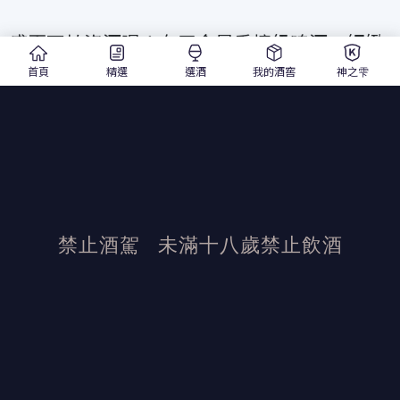
盛夏不怕沒酒喝！有了金星香檳級啤酒、細緻
的氣泡加上複雜的滋味，讓夏夜日常都變成米
首頁
精選
選酒
我的酒窖
神之雫
其林般享受。
限時特價 12 入只要 6 折🔥🔥🔥
禁止酒駕
未滿十八歲禁止飲酒
發布日期：2023/8/1
活動結束後加佳酒保有活動最終解釋權