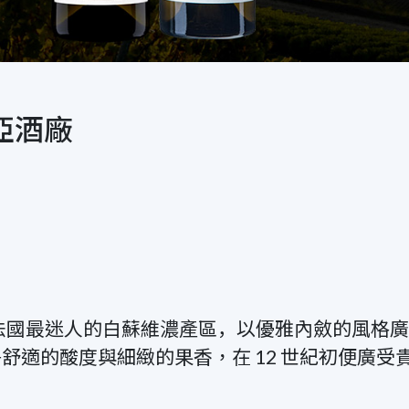
布喬亞酒廠
可謂是法國最迷人的白蘇維濃產區，︀以優雅內斂的風
淨舒適的酸度與細緻的果香，在 12 世紀初便廣