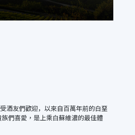
格廣受酒友們歡迎，︀以來自百萬年前的白堊
受貴族們喜愛，是上乘白蘇維濃的最佳體