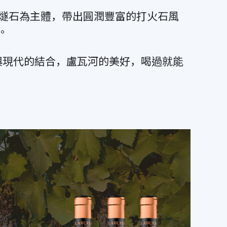
，︀以燧石為主體，︀帶出圓潤豐富的打火石風
。
傳統與現代的結合，︀盧瓦河的美好，︀喝過就能