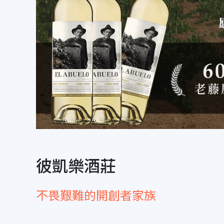
彼凱樂酒莊
不畏艱難的開創者家族