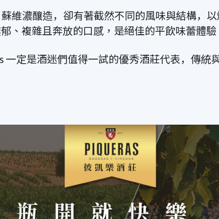
，︀同樣以白蘇維濃釀造，︀卻有著截然不同的風味與結構
濃郁、複雜且奔放的口感，是絕佳的平飲味蕾體驗
rgeois 一定是酒迷們值得一試的優秀酒莊代表，︀