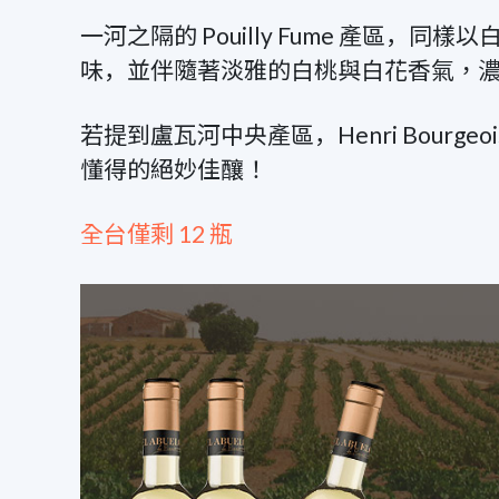
一河之隔的 Pouilly Fume 產區
味，︀並伴隨著淡雅的白桃與白花香氣，
若提到盧瓦河中央產區，︀Henri Bou
懂得的絕妙佳釀！
全台僅剩 12 瓶