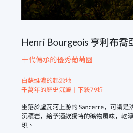
Henri Bourgeois 亨利
十代傳承的優秀葡萄園
白蘇維濃的起源地
千萬年的歷史沉澱｜下殺79折
坐落於盧瓦河上游的 Sancerre，︀
沉積岩，︀給予酒款獨特的礦物風味，︀乾
現。