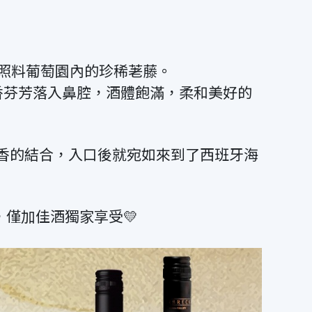
照料葡萄園內的珍稀荖藤。
後滿滿果香芬芳落入鼻腔，酒體飽滿，柔和美好的
新鮮果香的結合，入口後就宛如來到了西班牙海
，僅加佳酒獨家享受💛