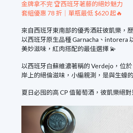
金牌拿不完 🏆西班牙荖藤的絕妙魅力
套組優惠 78 折｜單瓶最低 $620 起🔥
來自西班牙東南部的優秀酒莊彼凱樂，
以西班牙原生品種 Garnacha、into
美妙滋味，紅肉搭配的最佳選擇 💫
以西班牙白蘇維濃著稱的 Verdejo，
岸上的絕倫滋味，小編親測，是與生蠔
夏日必囤的高 CP 值葡萄酒，彼凱樂絕