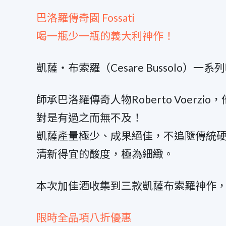
巴洛羅傳奇園 Fossati
喝一瓶少一瓶的義大利神作！
凱薩・布索羅（Cesare Bussolo）
師承巴洛羅傳奇人物Roberto Voer
對是有過之而無不及！
凱薩產量極少、成果絕佳，不追隨傳統
清新得宜的酸度，極為細緻。
本次加佳酒收集到三款凱薩布索羅神作，從只要 
限時全品項八折優惠