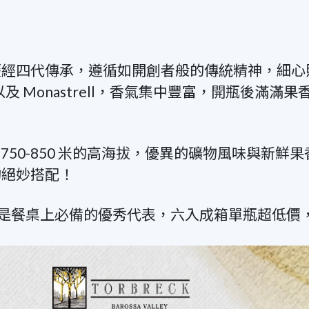
歷經四代傳承，遵循如開創者般的傳統精神，細心
rera 以及 Monastrell，香氣集中豐富，開瓶
位於 750-850 米的高海拔，優異的礦物風味與
的絕妙搭配！
對是餐桌上必備的優秀代表，六入成箱單瓶超低價