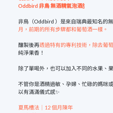
Oddbird 非鳥 無酒精氣泡酒🍾
非鳥（Oddbird ）是來自瑞典最知
月，前期的所有步驟都和葡萄酒一樣。
釀製後再
透過特有的專利技術，除去葡
純淨果香！
除了單喝外，也可以加入不同的水果、果
不管你是酒精過敏、孕婦、忙碌的媽咪
以有滿滿儀式感✨
夏馬槽法｜12 個月陳年