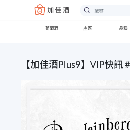
Baccus
葡萄酒
產區
品種
【加佳酒Plus9】VIP快訊 #