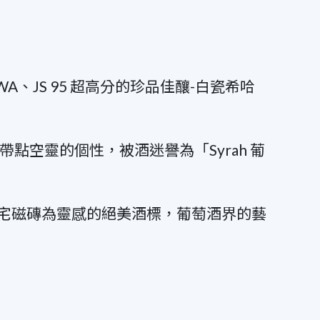
、JS 95 超高分的珍品佳釀-白瓷希哈
帶點空靈的個性，被酒迷譽為「Syrah 葡
宅磁磚為靈感的絕美酒標，葡萄酒界的藝