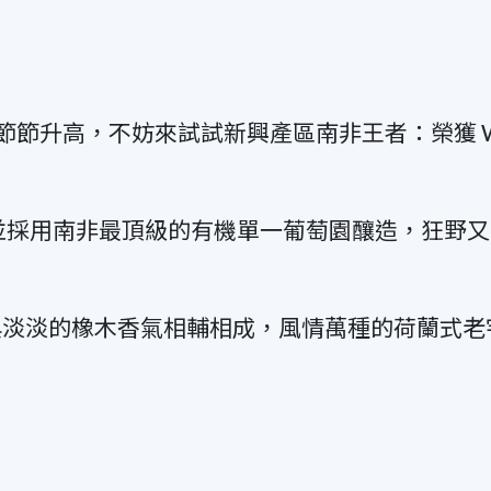
節節升高，不妨來試試新興產區南非王者：榮獲 WA
之手，並採用南非最頂級的有機單一葡萄園釀造，狂野又
與淡淡的橡木香氣相輔相成，風情萬種的荷蘭式老