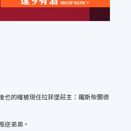
後也的確被現任拉菲堡莊主：羅斯柴爾德
叛逆弟弟。