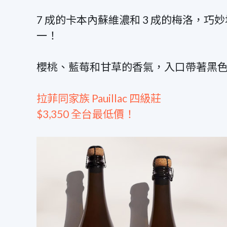
7 成的卡本內蘇維濃和 3 成的梅洛
一！
櫻桃、藍莓和甘草的香氣，入口帶著黑
拉菲同家族 Pauillac 四級莊
$3,350 全台最低價！