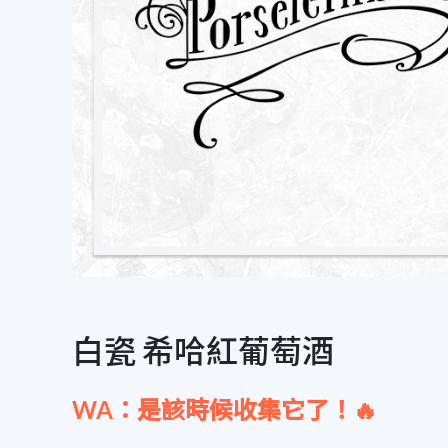
白瓷 希哈紅葡萄酒
WA：是該時候收集它了！🔥