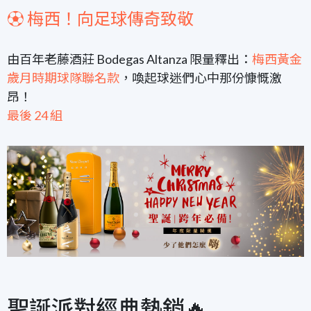
⚽️ 梅西！向足球傳奇致敬
由百年老藤酒莊 Bodegas Altanza 限量釋出：
梅西黃金
歲月時期球隊聯名款
，喚起球迷們心中那份慷慨激
昂！
最後 24 組
聖誕派對經典熱銷🔥