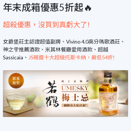
年末成箱優惠5折起🔥
超殺優惠，沒買到真虧大了!
女爵堡莊主認證超值副牌、Vivino 4.0高分瑪歌酒莊、
神之雫推薦酒款、米其林餐廳愛用酒款、超越
Sassicaia、
JS親選十大超級托斯卡納，最低54折!