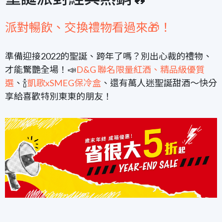
派對暢飲、交換禮物看過來🎁！
準備迎接2022的聖誕、跨年了嗎？別出心裁的禮物、
才能驚艷全場！📣
D&G 聯名限量紅酒
、精品級優質
選
、🍾
凱歌xSMEG保冷盒
、還有萬人迷聖誕甜酒～快分
享給喜歡特別東東的朋友！